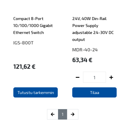
Compact 8-Port
24V, 40W Din-Rail
10/100/1000 Gigabit
Power Supply
Ethernet Switch
adjustable 24-30V DC
output
IGS-800T
MDR-40-24
63,34 €
121,62 €
Tutustu tarkemmin
Tilaa
(current)
1