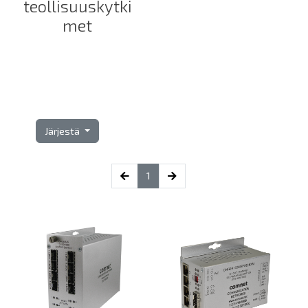
teollisuuskytki
met
Järjestä
(current)
1