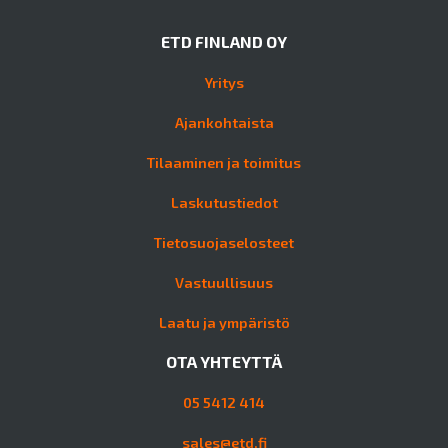
ETD FINLAND OY
Yritys
Ajankohtaista
Tilaaminen ja toimitus
Laskutustiedot
Tietosuojaselosteet
Vastuullisuus
Laatu ja ympäristö
OTA YHTEYTTÄ
05 5412 414
sales@etd.fi