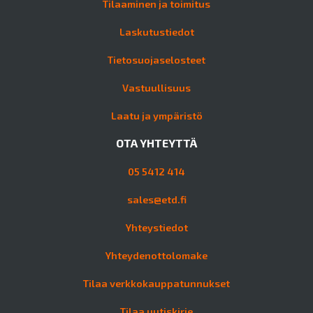
Tilaaminen ja toimitus
Laskutustiedot
Tietosuojaselosteet
Vastuullisuus
Laatu ja ympäristö
OTA YHTEYTTÄ
05 5412 414
sales@etd.fi
Yhteystiedot
Yhteydenottolomake
Tilaa verkkokauppatunnukset
Tilaa uutiskirje