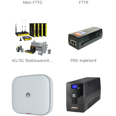
Mini-FTTO
FTTR
4G/5G Teollisuusreitittimet, modeemit ja LoRa
POE-Injektorit