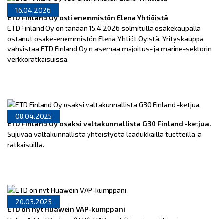
16.04.2026
ETD Finland Oy osti enemmistön Elena Yhtiöistä
ETD Finland Oy on tänään 15.4.2026 solmitulla osakekaupalla
ostanut osake-enemmistön Elena Yhtiöt Oy:stä. Yrityskauppa
vahvistaa ETD Finland Oy:n asemaa majoitus- ja marine-sektorin
verkkoratkaisuissa.
08.04.2025
ETD Finland Oy osaksi valtakunnallista G30 Finland -ketjua.
Sujuvaa valtakunnallista yhteistyötä laadukkailla tuotteilla ja
ratkaisuilla.
20.03.2025
ETD on nyt Huawein VAP-kumppani