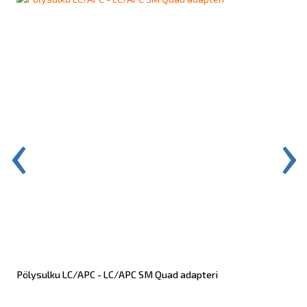
‹
›
Pölysulku LC/APC - LC/APC SM Quad adapteri