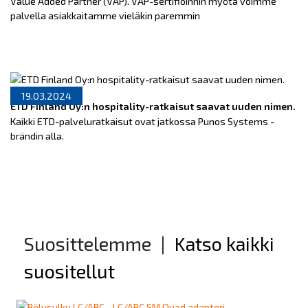
Value Added Partner (VAP). VAP-sertifioinnin myötä voimme
palvella asiakkaitamme vieläkin paremmin
19.03.2024
ETD Finland Oy:n hospitality-ratkaisut saavat uuden nimen.
Kaikki ETD-palveluratkaisut ovat jatkossa Punos Systems -
brändin alla.
Suosittelemme
|
Katso kaikki
suositellut