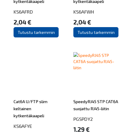
kytkentäkaapeli
kytkentäkaapeli
KS6AFRD
KS6AFWH
2,04 €
2,04 €
Tutustu tarkemmin
Tutustu tarkemmin
Cat6A U/FTP slim
SpeedyRJ45 STP CAT6A
keltainen
suojattu RJ45-liitin
kytkentäkaapeli
PGSPDY2
KS6AFYE
1,29 €