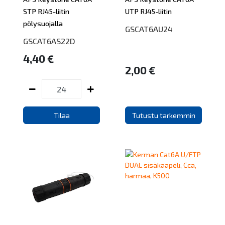
STP RJ45-liitin
UTP RJ45-liitin
pölysuojalla
GSCAT6AU24
GSCAT6AS22D
4,40 €
2,00 €
Tilaa
Tutustu tarkemmin