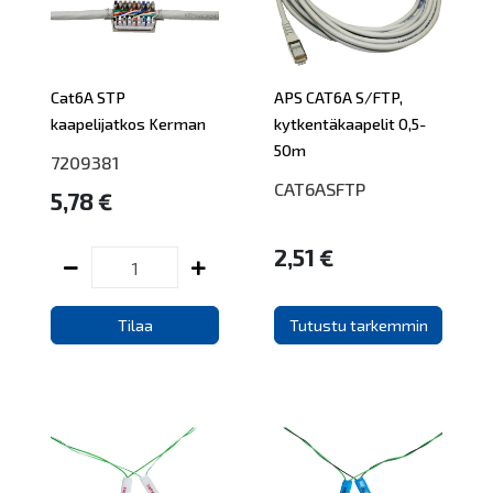
Cat6A STP
APS CAT6A S/FTP,
kaapelijatkos Kerman
kytkentäkaapelit 0,5-
50m
7209381
CAT6ASFTP
5,78 €
2,51 €
Tilaa
Tutustu tarkemmin