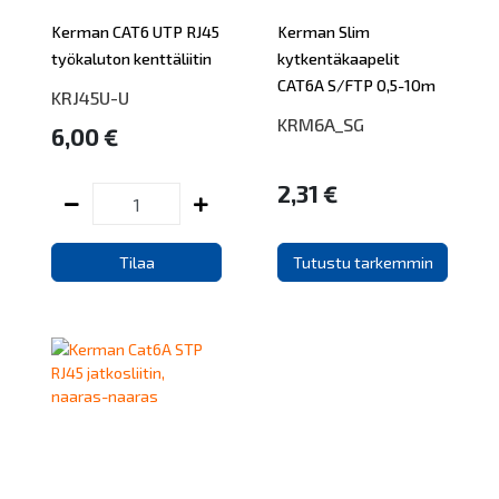
Kerman CAT6 UTP RJ45
Kerman Slim
työkaluton kenttäliitin
kytkentäkaapelit
CAT6A S/FTP 0,5-10m
KRJ45U-U
KRM6A_SG
6,00 €
2,31 €
Tilaa
Tutustu tarkemmin