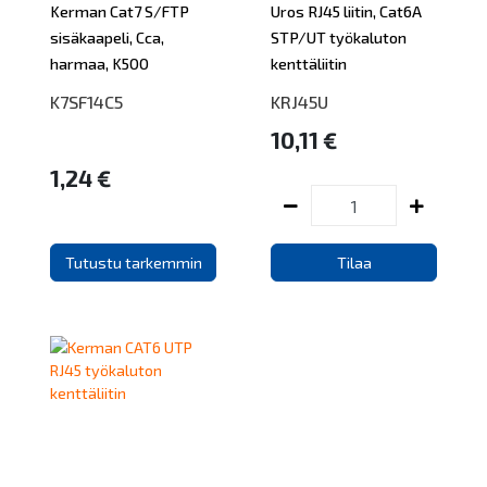
Kerman Cat7 S/FTP
Uros RJ45 liitin, Cat6A
sisäkaapeli, Cca,
STP/UT työkaluton
harmaa, K500
kenttäliitin
K7SF14C5
KRJ45U
10,11 €
1,24 €
Tutustu tarkemmin
Tilaa