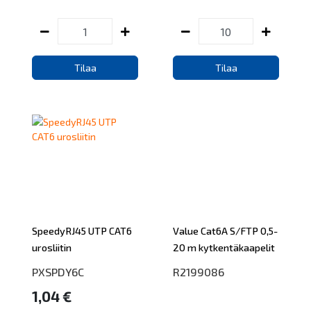
Tilaa
Tilaa
SpeedyRJ45 UTP CAT6
Value Cat6A S/FTP 0,5-
urosliitin
20 m kytkentäkaapelit
PXSPDY6C
R2199086
1,04 €