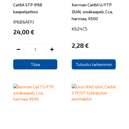
Cat6A STP IP68
Kerman Cat6A U/FTP
kaapelijatkos
DUAL sisäkaapeli, Cca,
harmaa, K500
IP686AFFJ
K624C5
24,00 €
2,28 €
Tilaa
Tutustu tarkemmin