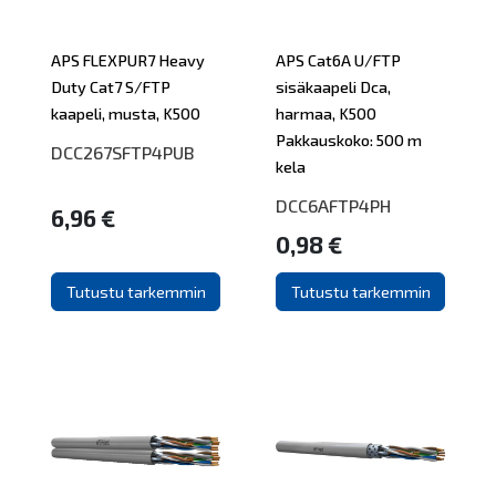
APS FLEXPUR7 Heavy
APS Cat6A U/FTP
Duty Cat7 S/FTP
sisäkaapeli Dca,
kaapeli, musta, K500
harmaa, K500
Pakkauskoko: 500 m
DCC267SFTP4PUB
kela
DCC6AFTP4PH
6,96 €
0,98 €
Tutustu tarkemmin
Tutustu tarkemmin