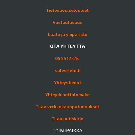
Tietosuojaselosteet
Vastuullisuus
Laatu ja ympäristö
OTA YHTEYTTÄ
05 5412 414
sales@etd.fi
Yhteystiedot
Yhteydenottolomake
Tilaa verkkokauppatunnukset
Tilaa uutiskirje
TOIMIPAIKKA