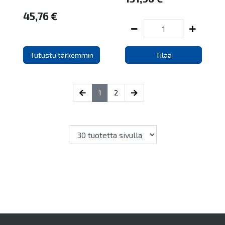
45,76 €
Tutustu tarkemmin
Tilaa
(current)
1
2