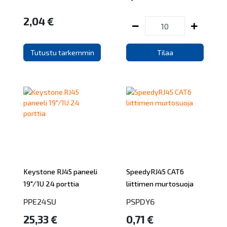
2,04 €
Tutustu tarkemmin
Tilaa
Keystone RJ45 paneeli
SpeedyRJ45 CAT6
19"/1U 24 porttia
liittimen murtosuoja
PPE24SU
PSPDY6
25,33 €
0,71 €