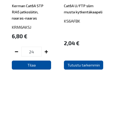
Kerman Cat6A STP
Cat6A U/FTP slim
RJ45 jatkosliitin,
musta kytkentäkaapeli
naaras-naaras
KS6AFBK
KRM6AKSJ
6,80 €
2,04 €
Tilaa
Tutustu tarkemmin