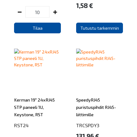
1,58 €
Tilaa
Tutustu tarkemmin
Kerman 19" 24xRJ45
SpeedyRJ45
STP paneeli 1U,
puristuspihdit RJ45-
Keystone, RST
liittimille
RST24
TRCSPDY3
131,96 €