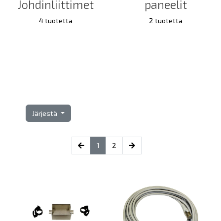
Johdinliittimet
paneelit
4 tuotetta
2 tuotetta
Järjestä
(current)
1
2