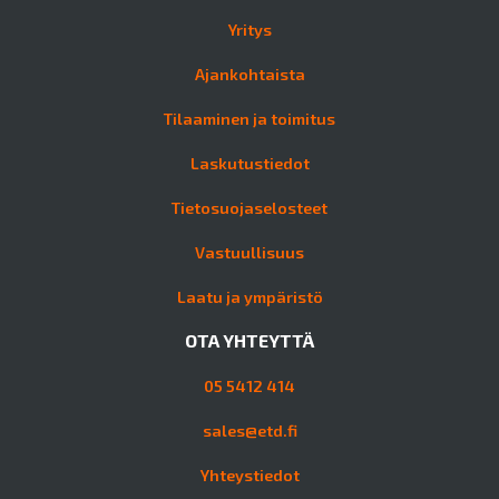
Yritys
Ajankohtaista
Tilaaminen ja toimitus
Laskutustiedot
Tietosuojaselosteet
Vastuullisuus
Laatu ja ympäristö
OTA YHTEYTTÄ
05 5412 414
sales@etd.fi
Yhteystiedot