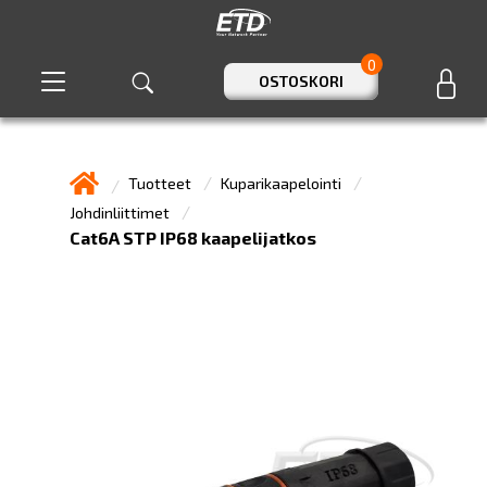
0
OSTOSKORI
Tuotteet
Kuparikaapelointi
Johdinliittimet
Cat6A STP IP68 kaapelijatkos