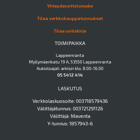
Yhteydenottolomake
Tilaa verkkokauppatunnukset
Tilaa uutiskirje
TOIMIPAIKKA
Lappeenranta
Myllymäenkatu 19 A, 53550 Lappeenranta
Aukioloajat: arkisin klo. 8.00-16.00
05 5412 414
LASKUTUS
Verkkolaskuosoite: 003718579436
Välittäjätunnus: 003721291126
Välittäjä: Maventa
Y-tunnus: 1857943-6