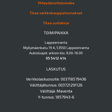
Yhteydenottolomake
Tilaa verkkokauppatunnukset
Tilaa uutiskirje
TOIMIPAIKKA
Lappeenranta
Myllymäenkatu 19 A, 53550 Lappeenranta
Aukioloajat: arkisin klo. 8.00-16.00
05 5412 414
LASKUTUS
Verkkolaskuosoite: 003718579436
Välittäjätunnus: 003721291126
Välittäjä: Maventa
Y-tunnus: 1857943-6