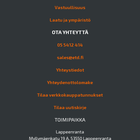
Vastuullisuus
Laatu ja ympäristö
OTA YHTEYTTÄ
05 5412 414
sales@etd.fi
Yhteystiedot
Yhteydenottolomake
Tilaa verkkokauppatunnukset
Tilaa uutiskirje
TOIMIPAIKKA
Lappeenranta
Myllymäenkatu 19 A, 53550 Lappeenranta