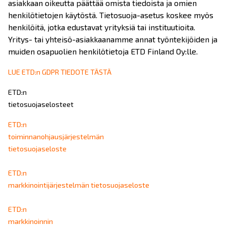
asiakkaan oikeutta päättää omista tiedoista ja omien
henkilötietojen käytöstä. Tietosuoja-asetus koskee myös
henkilöitä, jotka edustavat yrityksiä tai instituutioita.
Yritys- tai yhteisö-asiakkaanamme annat työntekijöiden ja
muiden osapuolien henkilötietoja ETD Finland Oy:lle.
LUE ETD:n GDPR TIEDOTE TÄSTÄ
ETD:n
tietosuojaselosteet
ETD:n
toiminnanohjausjärjestelmän
tietosuojaseloste
ETD:n
markkinointijärjestelmän tietosuojaseloste
ETD:n
markkinoinnin