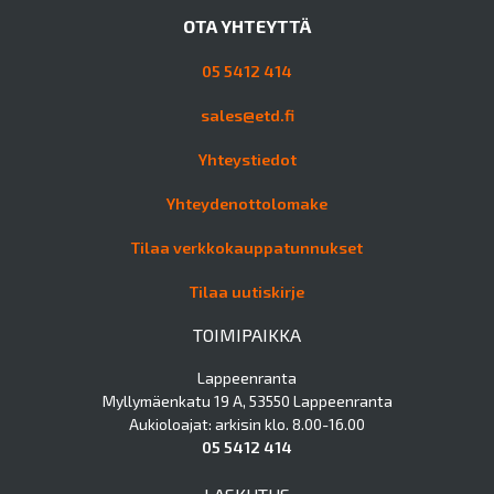
OTA YHTEYTTÄ
05 5412 414
sales@etd.fi
Yhteystiedot
Yhteydenottolomake
Tilaa verkkokauppatunnukset
Tilaa uutiskirje
TOIMIPAIKKA
Lappeenranta
Myllymäenkatu 19 A, 53550 Lappeenranta
Aukioloajat: arkisin klo. 8.00-16.00
05 5412 414