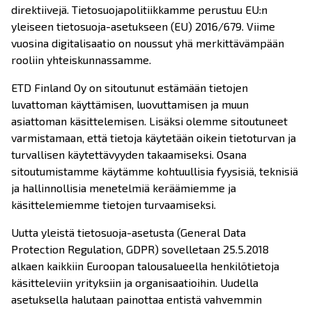
direktiivejä. Tietosuojapolitiikkamme perustuu EU:n
yleiseen tietosuoja-asetukseen (EU) 2016/679. Viime
vuosina digitalisaatio on noussut yhä merkittävämpään
rooliin yhteiskunnassamme.
ETD Finland Oy on sitoutunut estämään tietojen
luvattoman käyttämisen, luovuttamisen ja muun
asiattoman käsittelemisen. Lisäksi olemme sitoutuneet
varmistamaan, että tietoja käytetään oikein tietoturvan ja
turvallisen käytettävyyden takaamiseksi. Osana
sitoutumistamme käytämme kohtuullisia fyysisiä, teknisiä
ja hallinnollisia menetelmiä keräämiemme ja
käsittelemiemme tietojen turvaamiseksi.
Uutta yleistä tietosuoja-asetusta (General Data
Protection Regulation, GDPR) sovelletaan 25.5.2018
alkaen kaikkiin Euroopan talousalueella henkilötietoja
käsitteleviin yrityksiin ja organisaatioihin. Uudella
asetuksella halutaan painottaa entistä vahvemmin