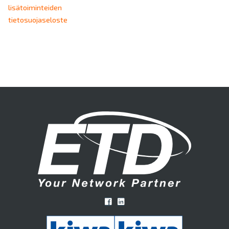
lisätoiminteiden
tietosuojaseloste