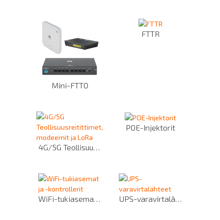
FTTR
Mini-FTTO
POE-Injektorit
4G/5G Teollisuusreitittimet, modeemit ja LoRa
WiFi-tukiasemat ja -kontrollerit
UPS-varavirtalähteet