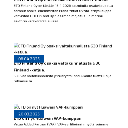
ETD Finland Oy on tänään 15.4.2026 solmitulla osakekaupalla
ostanut osake-enemmistön Elena Yhtiöt Oy:stä. Yrityskauppa
vahvistaa ETD Finland Oy:n asemaa majoitus- ja marine-
sektorin verkkoratkaisuissa.
08.04.2025
ETD Finland Oy osaksi valtakunnallista G30
Finland -ketjua.
Sujuvaa valtakunnallista yhteistyötä laadukkailla tuotteilla ja
ratkaisuilla.
20.03.2025
ETD on nyt Huawein VAP-kumppani
Value Added Partner (VAP). VAP-sertifioinnin myötä voimme