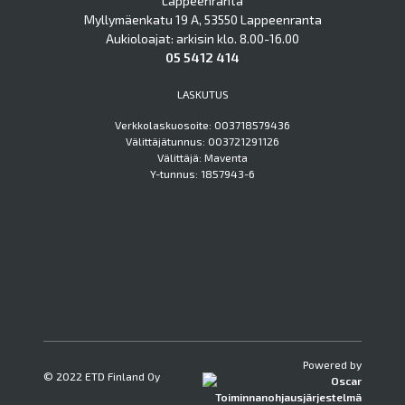
Lappeenranta
Myllymäenkatu 19 A, 53550 Lappeenranta
Aukioloajat: arkisin klo. 8.00-16.00
05 5412 414
LASKUTUS
Verkkolaskuosoite: 003718579436
Välittäjätunnus: 003721291126
Välittäjä: Maventa
Y-tunnus: 1857943-6
Powered by
© 2022 ETD Finland Oy