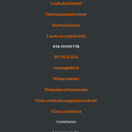
Laskutustiedot
Tietosuojaselosteet
Vastuullisuus
Laatu ja ympäristö
OTA YHTEYTTÄ
05 5412 414
sales@etd.fi
Yhteystiedot
Yhteydenottolomake
Tilaa verkkokauppatunnukset
Tilaa uutiskirje
TOIMIPAIKKA