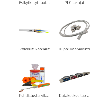
Esikytketyt tuotteet
PLC Jakajat
Valokuitukaapelit
Kuparikaapelointi
Puhdistustarvikkeet ja työkalut
Datakeskus tuotteet