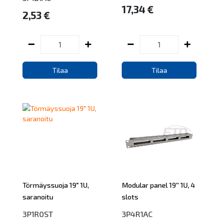
17,34 €
2,53 €
Tilaa
Tilaa
Törmäyssuoja 19" 1U,
Modular panel 19'' 1U, 4
saranoitu
slots
3P1R0ST
3P4R1AC