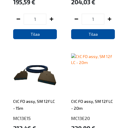
195,59 €
204,03 €
Tilaa
Tilaa
CtC FO assy, SM 12f LC
CtC FO assy, SM 12f LC
- 15m
- 20m
MC13E15
MC13E20