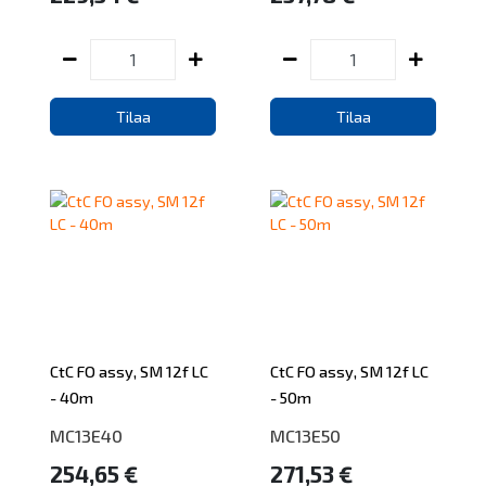
Tilaa
Tilaa
CtC FO assy, SM 12f LC
CtC FO assy, SM 12f LC
- 40m
- 50m
MC13E40
MC13E50
254,65 €
271,53 €