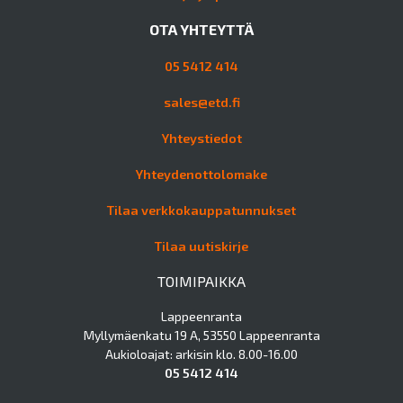
OTA YHTEYTTÄ
05 5412 414
sales@etd.fi
Yhteystiedot
Yhteydenottolomake
Tilaa verkkokauppatunnukset
Tilaa uutiskirje
TOIMIPAIKKA
Lappeenranta
Myllymäenkatu 19 A, 53550 Lappeenranta
Aukioloajat: arkisin klo. 8.00-16.00
05 5412 414