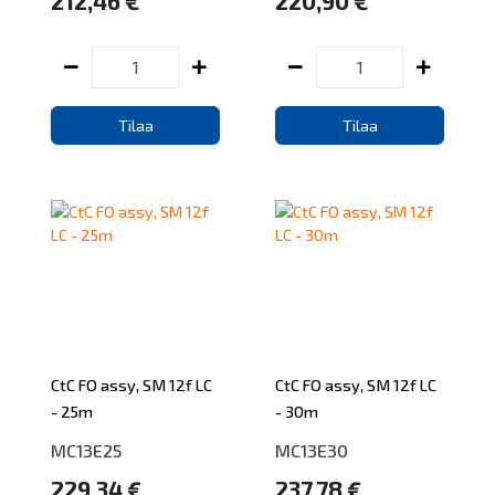
212,46 €
220,90 €
Tilaa
Tilaa
CtC FO assy, SM 12f LC
CtC FO assy, SM 12f LC
- 25m
- 30m
MC13E25
MC13E30
229,34 €
237,78 €