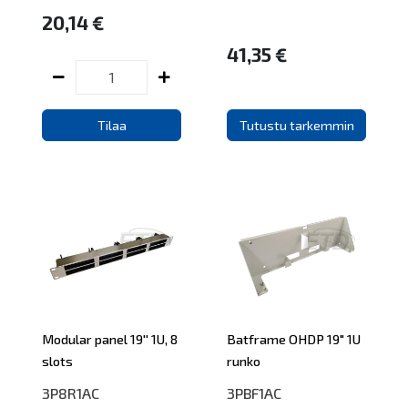
20,14 €
41,35 €
Tilaa
Tutustu tarkemmin
Modular panel 19'' 1U, 8
Batframe OHDP 19" 1U
slots
runko
3P8R1AC
3PBF1AC