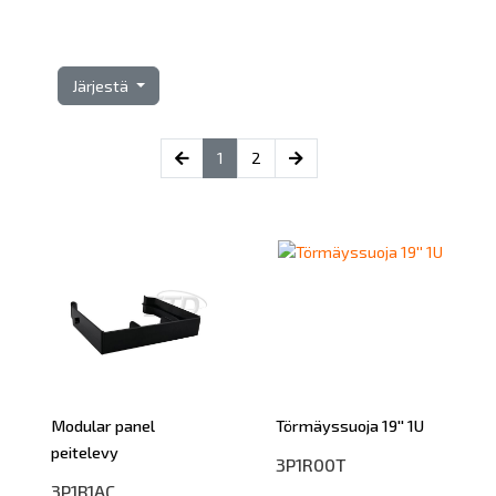
Järjestä
(current)
1
2
Modular panel
Törmäyssuoja 19'' 1U
peitelevy
3P1R00T
3P1B1AC