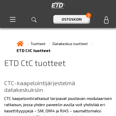
0
OSTOSKORI
Tuotteet
Datakeskus tuotteet
ETD CtC tuotteet
ETD CtC tuotteet
CTC-kaapelointijärjestelmä
datakeskuksiin
CTC kaapelointiratkaisut tarjoavat joustavan modulaarisen
ratkaisun, jossa yhden paneelin avulla voit yhdistää eri
kasettityyppejä – SM, OM4 ja RJ45 – saumattomaksi