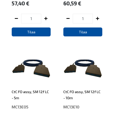
57,40 €
60,59 €
Tilaa
Tilaa
CtC FO assy, SM 12f LC
CtC FO assy, SM 12f LC
- 5m
- 10m
MC13E05
MC13E10