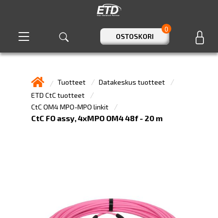
0
OSTOSKORI
Tuotteet
Datakeskus tuotteet
ETD CtC tuotteet
CtC OM4 MPO-MPO linkit
CtC FO assy, 4xMPO OM4 48f - 20 m