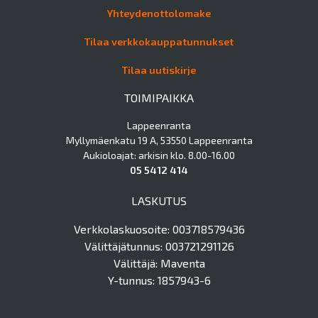
Yhteydenottolomake
Tilaa verkkokauppatunnukset
Tilaa uutiskirje
TOIMIPAIKKA
Lappeenranta
Myllymäenkatu 19 A, 53550 Lappeenranta
Aukioloajat: arkisin klo. 8.00-16.00
05 5412 414
LASKUTUS
Verkkolaskuosoite: 003718579436
Välittäjätunnus: 003721291126
Välittäjä: Maventa
Y-tunnus: 1857943-6