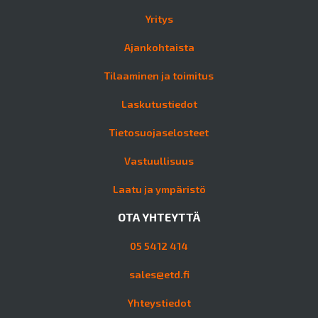
Yritys
Ajankohtaista
Tilaaminen ja toimitus
Laskutustiedot
Tietosuojaselosteet
Vastuullisuus
Laatu ja ympäristö
OTA YHTEYTTÄ
05 5412 414
sales@etd.fi
Yhteystiedot