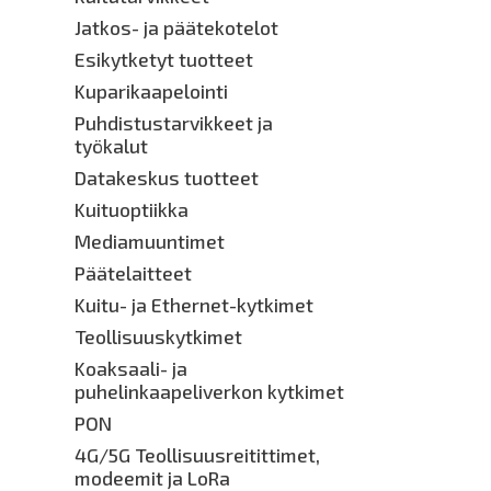
Jatkos- ja päätekotelot
Esikytketyt tuotteet
Kuparikaapelointi
Puhdistustarvikkeet ja
työkalut
Datakeskus tuotteet
Kuituoptiikka
Mediamuuntimet
Päätelaitteet
Kuitu- ja Ethernet-kytkimet
Teollisuuskytkimet
Koaksaali- ja
puhelinkaapeliverkon kytkimet
PON
4G/5G Teollisuusreitittimet,
modeemit ja LoRa