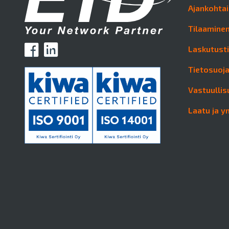
Ajankohtai
Tilaaminen
Laskutust
Tietosuoj
Vastuullis
Laatu ja y