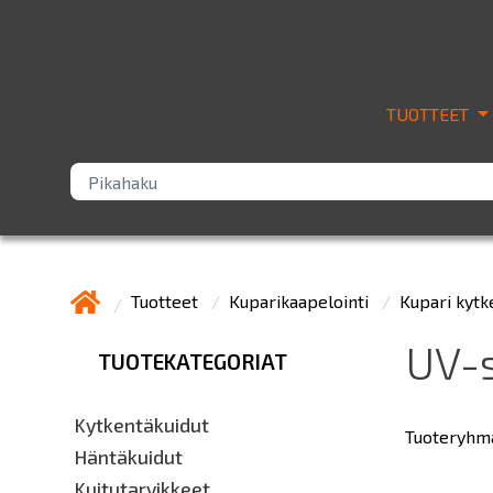
TUOTTEET
Tuotteet
Kuparikaapelointi
Kupari kytk
UV-s
TUOTEKATEGORIAT
Kytkentäkuidut
Tuoteryhmäs
Häntäkuidut
Kuitutarvikkeet