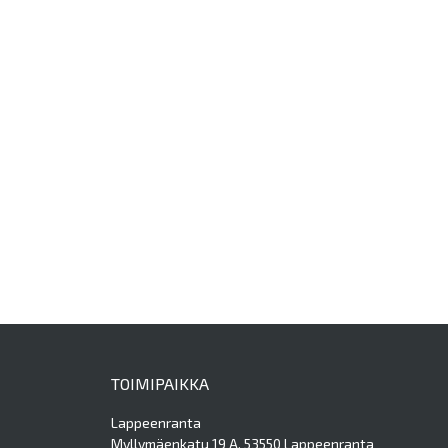
TOIMIPAIKKA
Lappeenranta
Myllymäenkatu 19 A, 53550 Lappeenranta