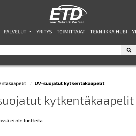
PALVELUT
YRITYS
TOIMITTAJAT
TEKNIIKKA HUBI
Y
entäkaapelit
UV-suojatut kytkentäkaapelit
uojatut kytkentäkaapelit
sä ei ole tuotteita.