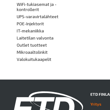
WiFi-tukiasemat ja -
kontrollerit
UPS-varavirtalähteet
POE-Injektorit
IT-mekaniikka
Laitetilan valvonta
Outlet tuotteet
Mikroaaltolinkit
Valokuitukaapelit
ETD FINL
Yritys