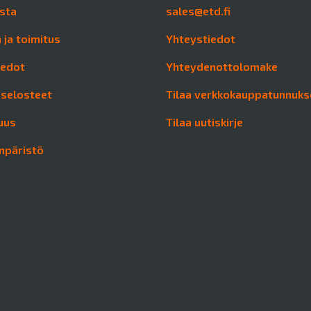
sta
sales@etd.fi
 ja toimitus
Yhteystiedot
iedot
Yhteydenottolomake
aselosteet
Tilaa verkkokauppatunnuks
uus
Tilaa uutiskirje
mpäristö