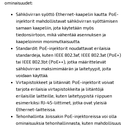
ominaisuudet:
Sähkövirran syöttö Ethernet-kaapelin kautta: PoE-
injektorit mahdollistavat sähkövirran syöttämisen
samaan kaapeliin, jota käytetään myös
tiedonsiirtoon, mikä vähentää asennuksen ja
kaapeloinnin monimutkaisuutta.
Standardit: PoE-injektorit noudattavat erilaisia
standardeja, kuten IEEE 802.3af, IEEE 802.3at (PoE+)
tai IEEE 802.3bt (PoE++), jotka määrittelevät
sähkövirran maksimimäärän ja laitetyypit, joita
voidaan käyttää.
Virtapistokkeet ja liitännät: PoE-injektorit voivat
tarjota erilaisia virtapistokkeita ja liitäntöjä
erilaisille laitteille, kuten laitetyypistä riippuen
esimerkiksi RJ-45-liittimet, jotka ovat yleisiä
Ethernet-laitteissa.
Tehonhallinta: Joissakin PoE-injektoreissa voi olla
ominaisuuksia tehonhallinnasta, kuten mahdollisuus