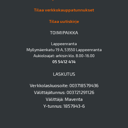
Tilaa verkkokauppatunnukset
Tilaa uutiskirje
TOIMIPAIKKA
Lappeenranta
Myllymäenkatu 19 A, 53550 Lappeenranta
Aukioloajat: arkisin klo. 8.00-16.00
05 5412 414
LASKUTUS
Verkkolaskuosoite: 003718579436
Välittäjätunnus: 003721291126
Välittäjä: Maventa
Y-tunnus: 1857943-6