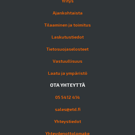
Yritys
Ajankohtaista
Tilaaminen ja toimitus
Laskutustiedot
Tietosuojaselosteet
Vastuullisuus
Laatu ja ympäristö
OTA YHTEYTTÄ
05 5412 414
sales@etd.fi
Yhteystiedot
Yhteydenottolomake