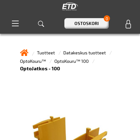
0
OSTOSKORI
Tuotteet
Datakeskus tuotteet
OptoKouru™
OptoKouru™ 100
OptoJatkos - 100