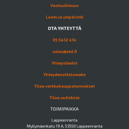
Vastuullisuus
Laatu ja ympäristö
OTA YHTEYTTÄ
05 5412 414
sales@etd.fi
Yhteystiedot
Yhteydenottolomake
Tilaa verkkokauppatunnukset
Tilaa uutiskirje
TOIMIPAIKKA
Lappeenranta
Myllymäenkatu 19 A, 53550 Lappeenranta