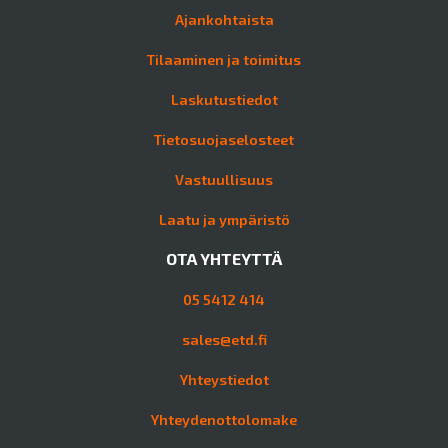
Ajankohtaista
Tilaaminen ja toimitus
Laskutustiedot
Tietosuojaselosteet
Vastuullisuus
Laatu ja ympäristö
OTA YHTEYTTÄ
05 5412 414
sales@etd.fi
Yhteystiedot
Yhteydenottolomake