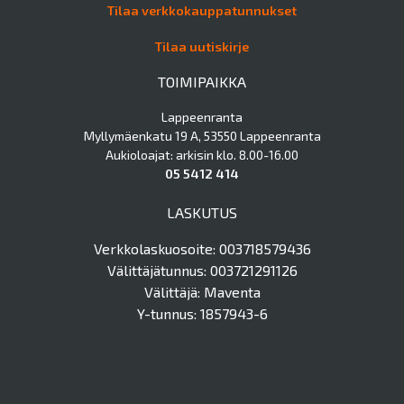
Tilaa verkkokauppatunnukset
Tilaa uutiskirje
TOIMIPAIKKA
Lappeenranta
Myllymäenkatu 19 A, 53550 Lappeenranta
Aukioloajat: arkisin klo. 8.00-16.00
05 5412 414
LASKUTUS
Verkkolaskuosoite: 003718579436
Välittäjätunnus: 003721291126
Välittäjä: Maventa
Y-tunnus: 1857943-6