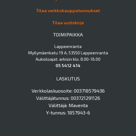
Tilaa verkkokauppatunnukset
Tilaa uutiskirje
TOIMIPAIKKA
Lappeenranta
Myllymäenkatu 19 A, 53550 Lappeenranta
Aukioloajat: arkisin klo. 8.00-16.00
05 5412 414
LASKUTUS
Verkkolaskuosoite: 003718579436
Välittäjätunnus: 003721291126
Välittäjä: Maventa
Y-tunnus: 1857943-6