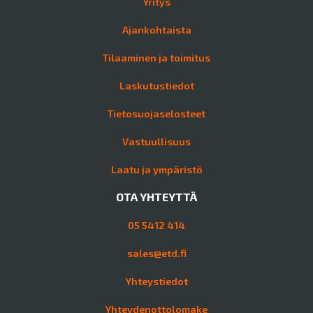
Yritys
Ajankohtaista
Tilaaminen ja toimitus
Laskutustiedot
Tietosuojaselosteet
Vastuullisuus
Laatu ja ympäristö
OTA YHTEYTTÄ
05 5412 414
sales@etd.fi
Yhteystiedot
Yhteydenottolomake