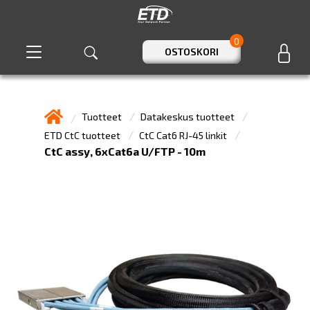
0
OSTOSKORI
Tuotteet
Datakeskus tuotteet
ETD CtC tuotteet
CtC Cat6 RJ-45 linkit
CtC assy, 6xCat6a U/FTP - 10m