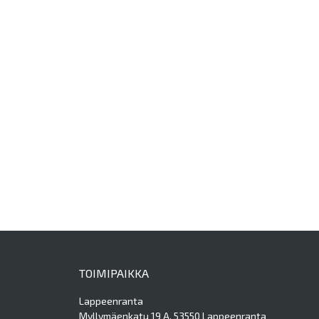
TOIMIPAIKKA
Lappeenranta
Myllymäenkatu 19 A, 53550 Lappeenranta