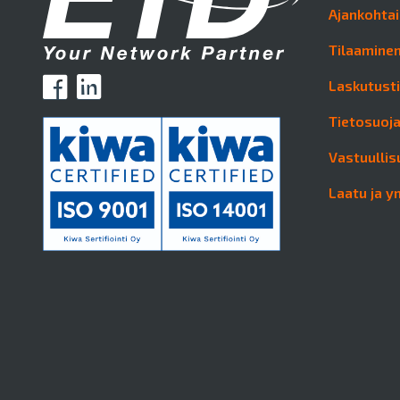
Ajankohtai
Tilaaminen
Laskutust
Tietosuoj
Vastuullis
Laatu ja y