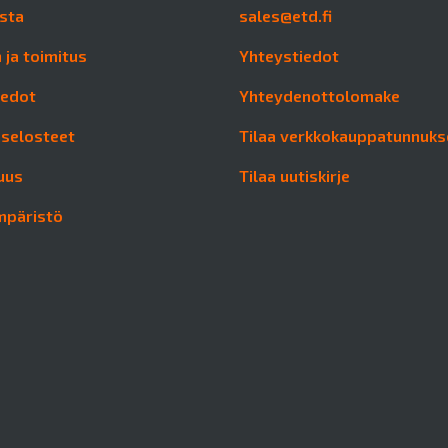
sta
sales@etd.fi
 ja toimitus
Yhteystiedot
iedot
Yhteydenottolomake
aselosteet
Tilaa verkkokauppatunnuks
uus
Tilaa uutiskirje
mpäristö