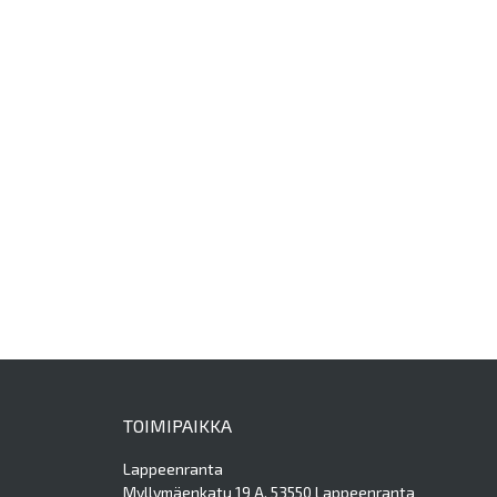
TOIMIPAIKKA
Lappeenranta
Myllymäenkatu 19 A, 53550 Lappeenranta