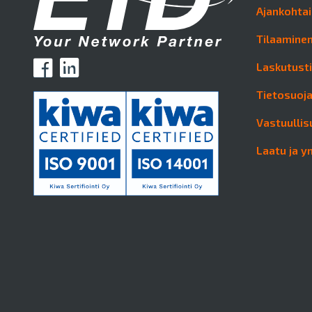
Ajankohtai
Tilaaminen
Laskutust
Tietosuoj
Vastuullis
Laatu ja y