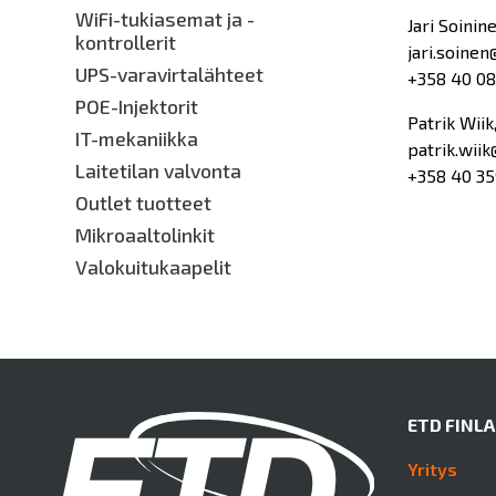
WiFi-tukiasemat ja -
Jari Soinin
kontrollerit
jari.soinen
UPS-varavirtalähteet
+358 40 08
POE-Injektorit
Patrik Wiik
IT-mekaniikka
patrik.wiik
Laitetilan valvonta
+358 40 35
Outlet tuotteet
Mikroaaltolinkit
Valokuitukaapelit
ETD FINL
Yritys