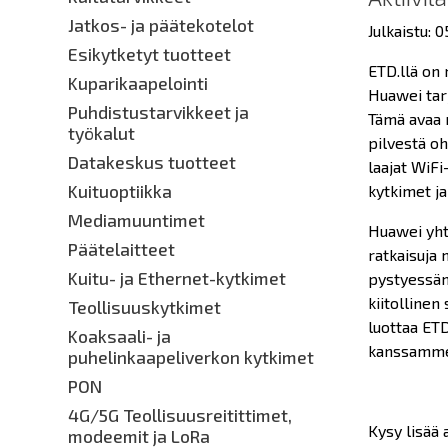
Jatkos- ja päätekotelot
Julkaistu: 
Esikytketyt tuotteet
ETD.llä on
Kuparikaapelointi
Huawei tarj
Puhdistustarvikkeet ja
Tämä avaa 
työkalut
pilvestä oh
Datakeskus tuotteet
laajat WiF
Kuituoptiikka
kytkimet ja
Mediamuuntimet
Huawei yhte
Päätelaitteet
ratkaisuja
Kuitu- ja Ethernet-kytkimet
pystyessäm
kiitollinen
Teollisuuskytkimet
luottaa ETD
Koaksaali- ja
kanssamme
puhelinkaapeliverkon kytkimet
PON
4G/5G Teollisuusreitittimet,
Kysy lisää 
modeemit ja LoRa