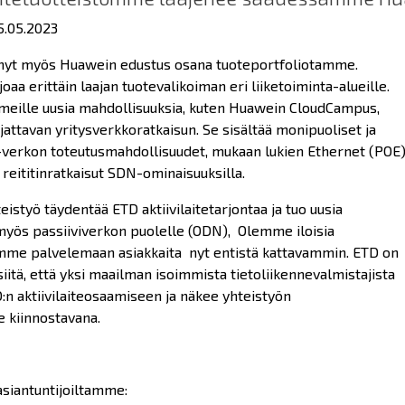
05.05.2023
 nyt myös Huawein edustus osana tuoteportfoliotamme.
oaa erittäin laajan tuotevalikoiman eri liiketoiminta-alueille.
meille uusia mahdollisuuksia, kuten Huawein CloudCampus,
jattavan yritysverkkoratkaisun. Se sisältää monipuoliset ja
i-verkon toteutusmahdollisuudet, mukaan lukien Ethernet (POE
 reititinratkaisut SDN-ominaisuuksilla.
istyö täydentää ETD aktiivilaitetarjontaa ja tuo uusia
 myös passiiviverkon puolelle (ODN), Olemme iloisia
me palvelemaan asiakkaita nyt entistä kattavammin. ETD on
 siitä, että yksi maailman isoimmista tietoliikennevalmistajista
:n aktiivilaiteosaamiseen ja näkee yhteistyön
 kiinnostavana.
asiantuntijoiltamme: