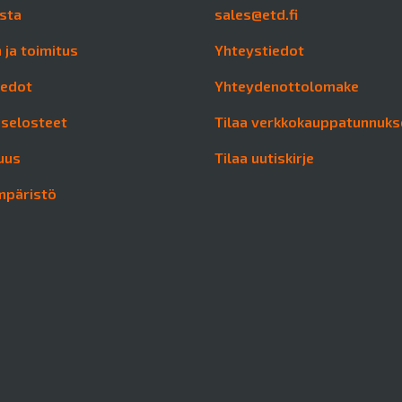
sta
sales@etd.fi
 ja toimitus
Yhteystiedot
iedot
Yhteydenottolomake
aselosteet
Tilaa verkkokauppatunnuks
uus
Tilaa uutiskirje
mpäristö