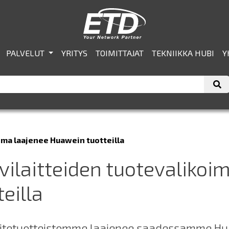
PALVELUT
YRITYS
TOIMITTAJAT
TEKNIIKKA HUBI
Y
oima laajenee Huawein tuotteilla
ivilaitteiden tuotevaliko
teilla
laitetuotteistomme laajenee saadessamme Hu