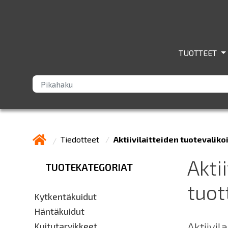
TUOTTEET
Tiedotteet
Aktiivilaitteiden tuotevalik
Akti
TUOTEKATEGORIAT
tuot
Kytkentäkuidut
Häntäkuidut
Aktiivi
Kuitutarvikkeet