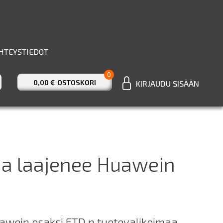
HTEYSTIEDOT
0
0,00 €
OSTOSKORI
KIRJAUDU SISÄÄN
ima laajenee Huawein
awein osaksi ETD.n tuotevalikoimaa