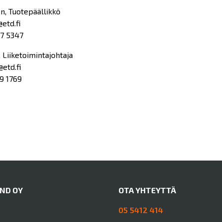
en, Tuotepäällikkö
@etd.fi
7 5347
, Liiketoimintajohtaja
@etd.fi
9 1769
AND OY
OTA YHTEYTTÄ
05 5412 414