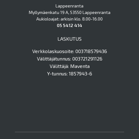
Lappeenranta
Myllymäenkatu 19 A, 53550 Lappeenranta
Aukioloajat: arkisin klo. 8.00-16.00
05 5412 414
LASKUTUS
Verkkolaskuosoite: 003718579436
Välittäjätunnus: 003721291126
Välittäjä: Maventa
Y-tunnus: 1857943-6