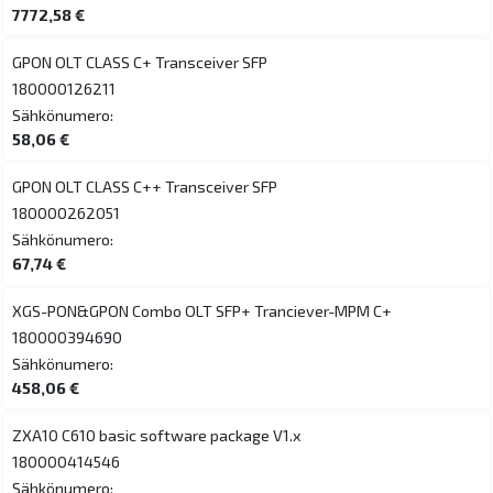
7772,58 €
GPON OLT CLASS C+ Transceiver SFP
180000126211
Sähkönumero:
58,06 €
GPON OLT CLASS C++ Transceiver SFP
180000262051
Sähkönumero:
67,74 €
XGS-PON&GPON Combo OLT SFP+ Tranciever-MPM C+
180000394690
Sähkönumero:
458,06 €
ZXA10 C610 basic software package V1.x
180000414546
Sähkönumero: