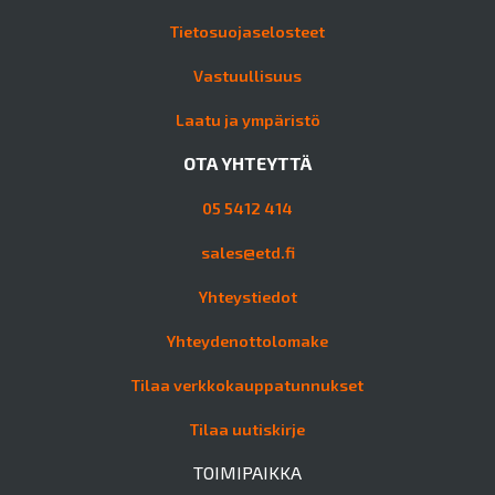
Tietosuojaselosteet
Vastuullisuus
Laatu ja ympäristö
OTA YHTEYTTÄ
05 5412 414
sales@etd.fi
Yhteystiedot
Yhteydenottolomake
Tilaa verkkokauppatunnukset
Tilaa uutiskirje
TOIMIPAIKKA