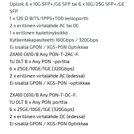
Uplink; 6 x 10G SFP+/GE SFP tai 6 x 10G/25G SFP+/GE
SFP
1 x 120 Ω BITS/1PPS+TOD kelloportti
2 x erillinen virtalähde AC tai DC
1 x erillinen tuuletinyksikkö
Kytkentäkapasiteetti 160Gbps / 320Gbps
Ei sisällä GPON / XGS-PON Optiikkaa
ZXA10 C610/8 Any PON-T-2AC-F:
1U OLT 8 x Any PON -porttia
6 x 25GE/10GE/1GE (320Gbps)
2 x erillinen virtalähde AC (edessä)
Ei sisällä GPON / XGS-PON -optiikkaa
ZXA10 C610/8 Any PON-T-DC-F:
1U OLT 8 x Any PON porttia
6 x 25GE/10GE/1GE (320Gbps)
2 x erillinen virtalähde DC (edessä)
Ei sisällä GPON / XGS-PON Optiikkaa