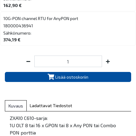
162,90 €
10G-PON channel RTU for AnyPON port
180000436941
Sähkönumero:
374,19 €
Lisää ostoskoriin
Ladattavat Tiedostot
Kuvaus
ZXA10 C610-sarja:
1U OLT 8 tai 16 x GPON tai 8 x Any PON tai Combo
PON porttia