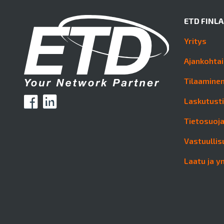
ETD FINL
Yritys
Ajankohtai
Tilaaminen
Laskutust
Tietosuoj
Vastuullis
Laatu ja y