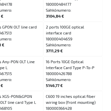
484178
180000484177
umero:
Sähkönumero:
 €
3104,84 €
s GPON OLT line card
2 ports 100GE optical
467513
interface card
umero:
180000404659
1 €
Sähkönumero:
3711,29 €
ts Any-PON OLT Line
16 Ports 10GE Optical
pe L
Interface Card Type P-To-P
467515
180000426788
umero:
Sähkönumero:
 €
5146,77 €
ts XGS-PON&GPON
C600 19 inches optical fiber
LT line card Type L
wiring box (front mounting)
468105
180000366428