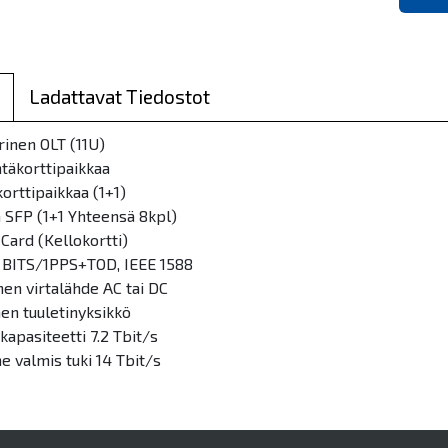
Ladattavat Tiedostot
inen OLT (11U)
yntäkorttipaikkaa
orttipaikkaa (1+1)
G SFP (1+1 Yhteensä 8kpl)
 Card (Kellokortti)
Ω BITS/1PPS+TOD, IEEE 1588
inen virtalähde AC tai DC
inen tuuletinyksikkö
apasiteetti 7.2 Tbit/s
e valmis tuki 14 Tbit/s