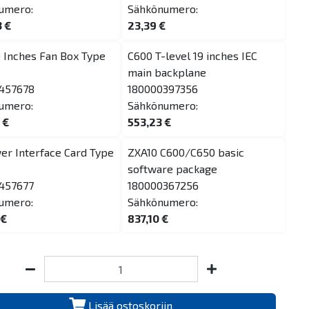
umero:
Sähkönumero:
3 €
23,39 €
 Inches Fan Box Type
C600 T-level 19 inches IEC
main backplane
457678
180000397356
umero:
Sähkönumero:
 €
553,23 €
er Interface Card Type
ZXA10 C600/C650 basic
software package
457677
180000367256
umero:
Sähkönumero:
 €
837,10 €
Lisää ostoskoriin