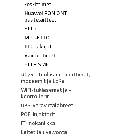
keskittimet
Huawei PON ONT -
päätelaitteet
FTTR
Mini-FTTO
PLC Jakajat
Vaimentimet
FTTR SME
4G/5G Teollisuusreitittimet,
modeemit ja LoRa
WiFi-tukiasemat ja -
kontrollerit
UPS-varavirtalähteet
POE-Injektorit
IT-mekaniikka
Laitetilan valvonta