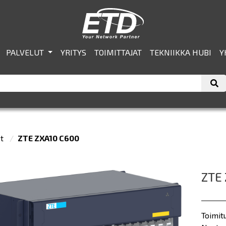
PALVELUT
YRITYS
TOIMITTAJAT
TEKNIIKKA HUBI
Y
et
ZTE ZXA10 C600
ZTE 
Toimit