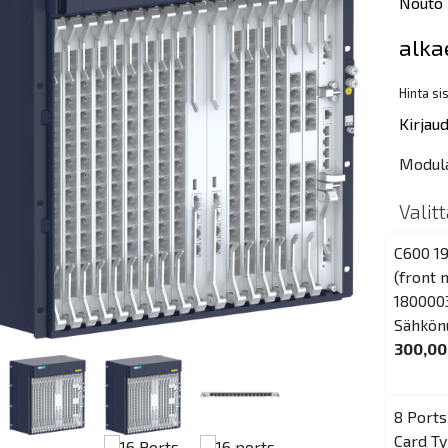
Nouto 
alka
Hinta si
Kirjau
Modula
Valit
C600 19
(front 
180000
Sähkön
300,00
8 Ports
Card Ty