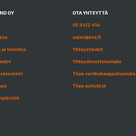
AND OY
OTA YHTEYTTÄ
05 5412 414
sta
sales@etd.fi
 ja toimitus
Yhteystiedot
iedot
Yhteydenottolomake
aselosteet
Tilaa verkkokauppatunnuks
uus
Tilaa uutiskirje
mpäristö