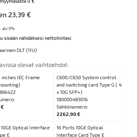
myymälästä 0 €
en 23,39 €
s. alv 0%
du sisään nähdäksesi nettohintasi
arinen OLT (11U)
tavissa olevat vaihtoehdot:
 inches IEC Frame
C600/C650 System control
mounting)
and switching card Type G ( 4
366422
x 10G SFP+)
umero:
180000483016
 €
Sähkönumero:
2262,90 €
 10GE Optical Interface
16 Ports 10GE Optical
pe E
Interface Card Type E