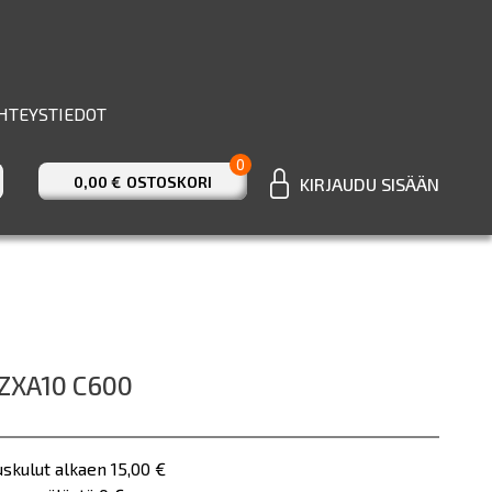
HTEYSTIEDOT
0
0,00 €
OSTOSKORI
KIRJAUDU SISÄÄN
ZXA10 C600
uskulut alkaen 15,00 €