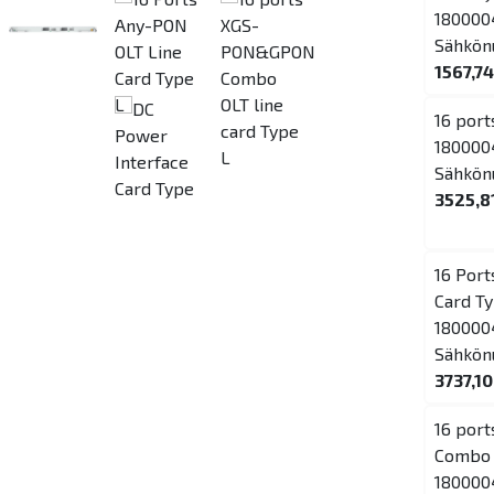
180000
Sähkön
1567,74
16 port
180000
Sähkön
3525,8
16 Por
Card Ty
180000
Sähkön
3737,10
16 por
Combo O
180000