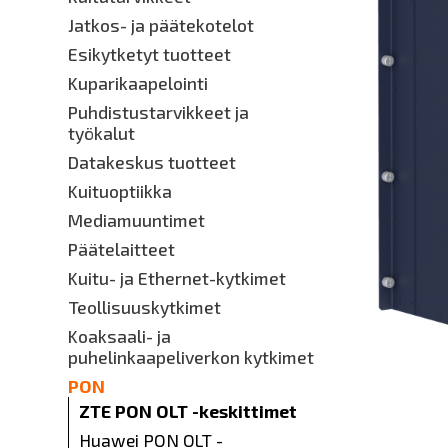
Jatkos- ja päätekotelot
Esikytketyt tuotteet
Kuparikaapelointi
Puhdistustarvikkeet ja
työkalut
Datakeskus tuotteet
Kuituoptiikka
Mediamuuntimet
Päätelaitteet
Kuitu- ja Ethernet-kytkimet
Teollisuuskytkimet
Koaksaali- ja
puhelinkaapeliverkon kytkimet
PON
ZTE PON OLT -keskittimet
Huawei PON OLT -