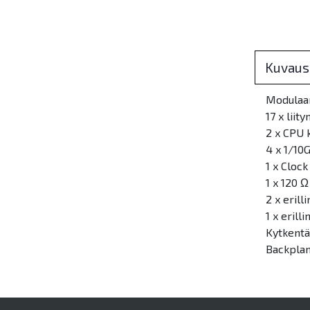
Kuvaus
Modulaar
17 x liit
2 x CPU k
4 x 1/10
1 x Clock
1 x 120 
2 x erill
1 x erill
Kytkentäk
Backplan