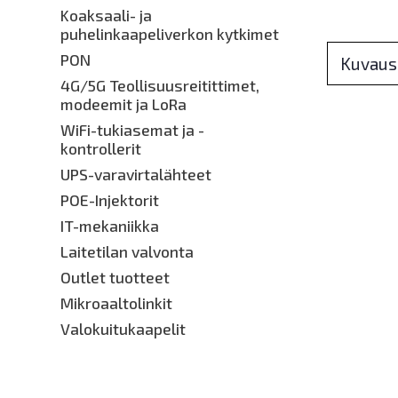
Koaksaali- ja
puhelinkaapeliverkon kytkimet
PON
Kuvaus
4G/5G Teollisuusreitittimet,
modeemit ja LoRa
WiFi-tukiasemat ja -
kontrollerit
UPS-varavirtalähteet
POE-Injektorit
IT-mekaniikka
Laitetilan valvonta
Outlet tuotteet
Mikroaaltolinkit
Valokuitukaapelit