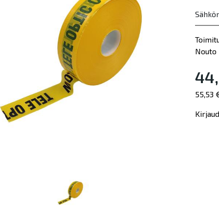
Sähkö
Toimit
Nouto 
44,
55,53 
Kirjau