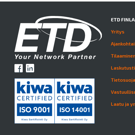
ETD FINL
Yritys
Ajankohtai
Tilaaminen
Laskutust
Tietosuoj
Vastuullis
Laatu ja y