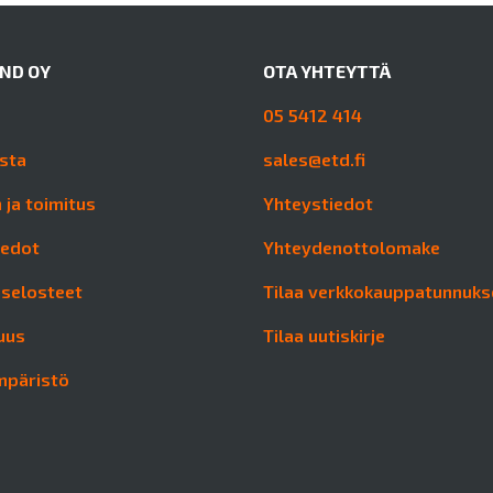
AND OY
OTA YHTEYTTÄ
05 5412 414
sta
sales@etd.fi
 ja toimitus
Yhteystiedot
iedot
Yhteydenottolomake
aselosteet
Tilaa verkkokauppatunnuks
uus
Tilaa uutiskirje
mpäristö