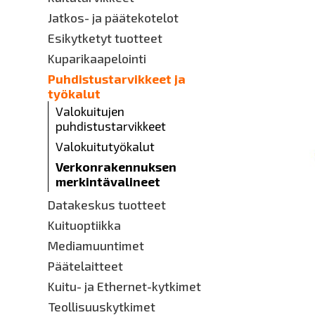
Jatkos- ja päätekotelot
Esikytketyt tuotteet
Kuparikaapelointi
Puhdistustarvikkeet ja
työkalut
Valokuitujen
puhdistustarvikkeet
Valokuitutyökalut
Verkonrakennuksen
merkintävalineet
Datakeskus tuotteet
Kuituoptiikka
Mediamuuntimet
Päätelaitteet
Kuitu- ja Ethernet-kytkimet
Teollisuuskytkimet