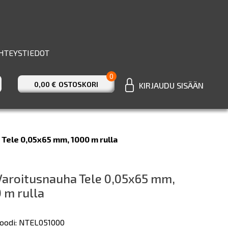
HTEYSTIEDOT
0
0,00 €
OSTOSKORI
KIRJAUDU SISÄÄN
Tele 0,05x65 mm, 1000 m rulla
aroitusnauha Tele 0,05x65 mm,
 m rulla
oodi: NTEL051000