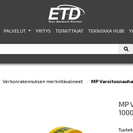
PALVELUT
YRITYS
TOIMITTAJAT
TEKNIIKKA HUBI
Y
Verkonrakennuksen merkintävalineet
MP Varoitusnauha 
MP V
1000
Tuotek