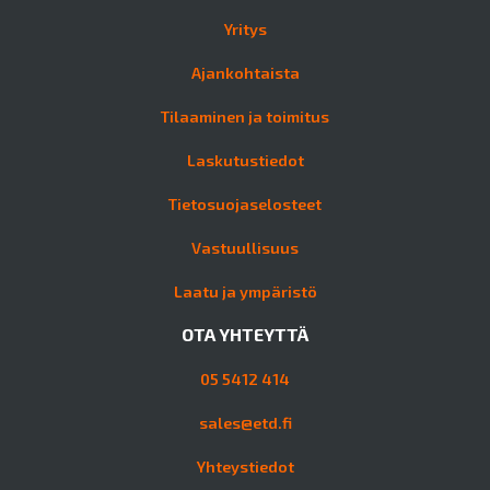
Yritys
Ajankohtaista
Tilaaminen ja toimitus
Laskutustiedot
Tietosuojaselosteet
Vastuullisuus
Laatu ja ympäristö
OTA YHTEYTTÄ
05 5412 414
sales@etd.fi
Yhteystiedot