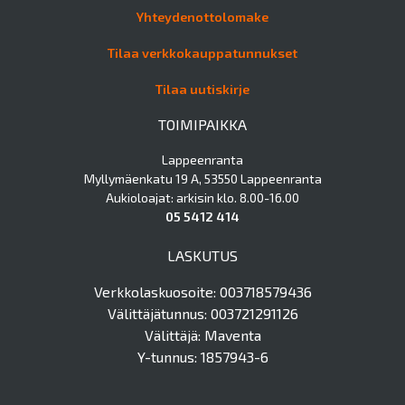
Yhteydenottolomake
Tilaa verkkokauppatunnukset
Tilaa uutiskirje
TOIMIPAIKKA
Lappeenranta
Myllymäenkatu 19 A, 53550 Lappeenranta
Aukioloajat: arkisin klo. 8.00-16.00
05 5412 414
LASKUTUS
Verkkolaskuosoite: 003718579436
Välittäjätunnus: 003721291126
Välittäjä: Maventa
Y-tunnus: 1857943-6