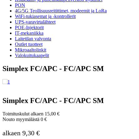
PON
4G/5G Teollisuusreitittimet, modeemit ja LoRa
WiFi-tukiasemat ja -kontrollerit
UPS-varavirtalähteet
POE-Injektorit
IT-mekaniikka
Laitetilan valvonta
Outlet tuotteet
Mikroaaltolinkit
Valokuitukaapelit
Simplex FC/APC - FC/APC SM
Simplex FC/APC - FC/APC SM
Toimituskulut alkaen 15,00 €
Nouto myymälästä 0 €
alkaen 9,30 €