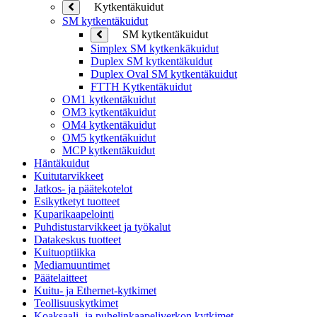
Kytkentäkuidut
SM kytkentäkuidut
SM kytkentäkuidut
Simplex SM kytkenkäkuidut
Duplex SM kytkentäkuidut
Duplex Oval SM kytkentäkuidut
FTTH Kytkentäkuidut
OM1 kytkentäkuidut
OM3 kytkentäkuidut
OM4 kytkentäkuidut
OM5 kytkentäkuidut
MCP kytkentäkuidut
Häntäkuidut
Kuitutarvikkeet
Jatkos- ja päätekotelot
Esikytketyt tuotteet
Kuparikaapelointi
Puhdistustarvikkeet ja työkalut
Datakeskus tuotteet
Kuituoptiikka
Mediamuuntimet
Päätelaitteet
Kuitu- ja Ethernet-kytkimet
Teollisuuskytkimet
Koaksaali- ja puhelinkaapeliverkon kytkimet