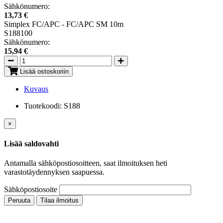
Sähkönumero:
13,73 €
Simplex FC/APC - FC/APC SM 10m
S188100
Sähkönumero:
15,94 €
Lisää ostoskoriin
Kuvaus
Tuotekoodi:
S188
×
Lisää saldovahti
Antamalla sähköpostiosoitteen, saat ilmoituksen heti
varastotäydennyksen saapuessa.
Sähköpostiosoite
Peruuta
Tilaa ilmoitus