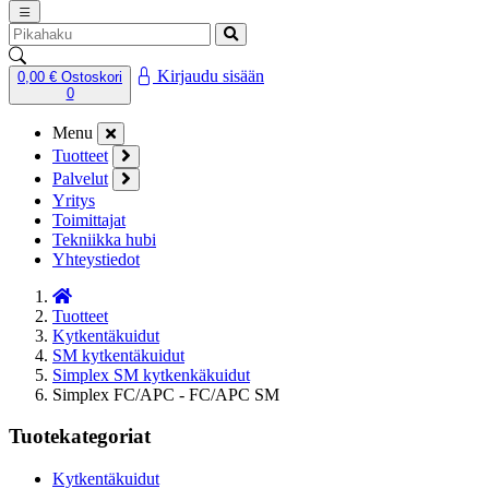
Kirjaudu sisään
0,00 €
Ostoskori
0
Menu
Tuotteet
Palvelut
Yritys
Toimittajat
Tekniikka hubi
Yhteystiedot
Tuotteet
Kytkentäkuidut
SM kytkentäkuidut
Simplex SM kytkenkäkuidut
Simplex FC/APC - FC/APC SM
Tuotekategoriat
Kytkentäkuidut