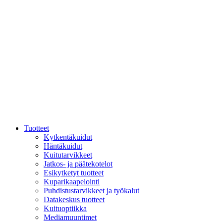
Tuotteet
Kytkentäkuidut
Häntäkuidut
Kuitutarvikkeet
Jatkos- ja päätekotelot
Esikytketyt tuotteet
Kuparikaapelointi
Puhdistustarvikkeet ja työkalut
Datakeskus tuotteet
Kuituoptiikka
Mediamuuntimet