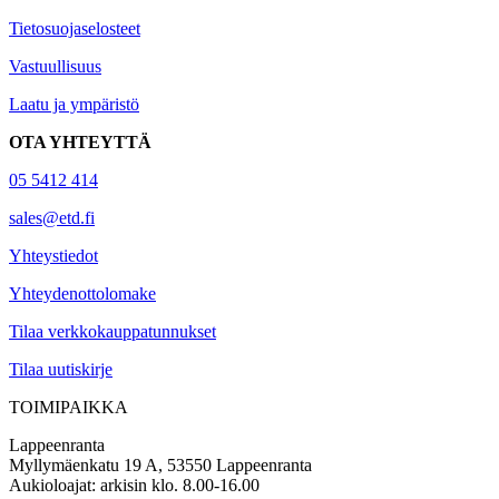
Tietosuojaselosteet
Vastuullisuus
Laatu ja ympäristö
OTA YHTEYTTÄ
05 5412 414
sales@etd.fi
Yhteystiedot
Yhteydenottolomake
Tilaa verkkokauppatunnukset
Tilaa uutiskirje
TOIMIPAIKKA
Lappeenranta
Myllymäenkatu 19 A, 53550 Lappeenranta
Aukioloajat: arkisin klo. 8.00-16.00