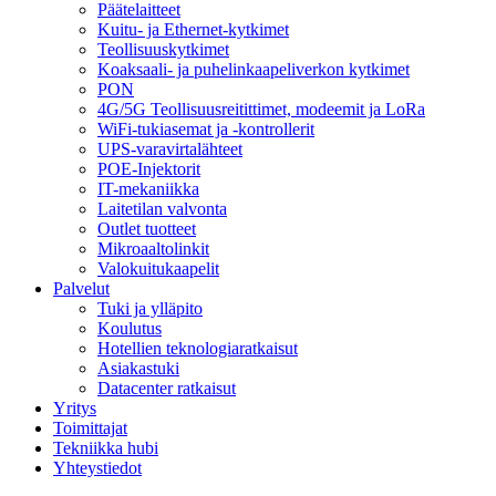
Päätelaitteet
Kuitu- ja Ethernet-kytkimet
Teollisuuskytkimet
Koaksaali- ja puhelinkaapeliverkon kytkimet
PON
4G/5G Teollisuusreitittimet, modeemit ja LoRa
WiFi-tukiasemat ja -kontrollerit
UPS-varavirtalähteet
POE-Injektorit
IT-mekaniikka
Laitetilan valvonta
Outlet tuotteet
Mikroaaltolinkit
Valokuitukaapelit
Palvelut
Tuki ja ylläpito
Koulutus
Hotellien teknologiaratkaisut
Asiakastuki
Datacenter ratkaisut
Yritys
Toimittajat
Tekniikka hubi
Yhteystiedot