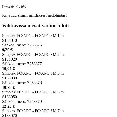
Hinta sis. alv 0%
Kirjaudu sisään nähdäksesi nettohintasi
Valittavissa olevat vaihtoehdot:
Simplex FC/APC - FC/APC SM 1 m
S188010
Sähkönumero: 7258376
9,30 €
Simplex FC/APC - FC/APC SM 2 m
S188020
Sähkönumero: 7258377
10,04 €
Simplex FC/APC - FC/APC SM 3 m
S188030
Sähkönumero: 7258378
10,78 €
Simplex FC/APC - FC/APC SM 5 m
S188050
Sähkönumero: 7258379
12,25 €
Simplex FC/APC - FC/APC SM 7 m
S188070