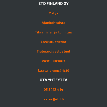
ETD FINLAND OY
Yritys
Ajankohtaista
Tilaaminen ja toimitus
Laskutustiedot
Tietosuojaselosteet
Vastuullisuus
Laatu ja ympäristö
OTA YHTEYTTÄ
05 5412 414
sales@etd.fi