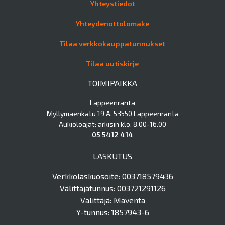
Yhteystiedot
Yhteydenottolomake
Tilaa verkkokauppatunnukset
Tilaa uutiskirje
TOIMIPAIKKA
Lappeenranta
Myllymäenkatu 19 A, 53550 Lappeenranta
Aukioloajat: arkisin klo. 8.00-16.00
05 5412 414
LASKUTUS
Verkkolaskuosoite: 003718579436
Välittäjätunnus: 003721291126
Välittäjä: Maventa
Y-tunnus: 1857943-6