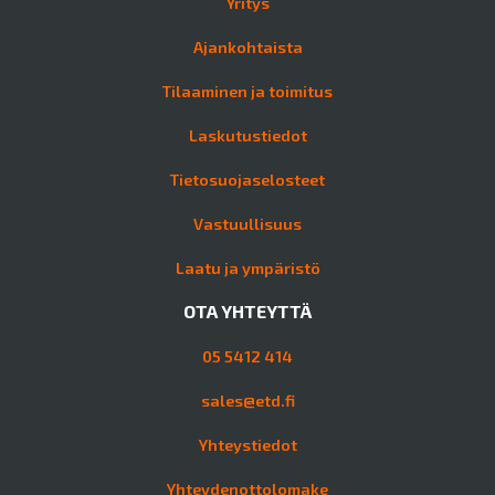
Yritys
Ajankohtaista
Tilaaminen ja toimitus
Laskutustiedot
Tietosuojaselosteet
Vastuullisuus
Laatu ja ympäristö
OTA YHTEYTTÄ
05 5412 414
sales@etd.fi
Yhteystiedot
Yhteydenottolomake