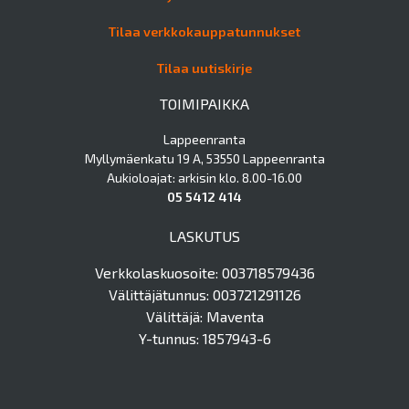
Tilaa verkkokauppatunnukset
Tilaa uutiskirje
TOIMIPAIKKA
Lappeenranta
Myllymäenkatu 19 A, 53550 Lappeenranta
Aukioloajat: arkisin klo. 8.00-16.00
05 5412 414
LASKUTUS
Verkkolaskuosoite: 003718579436
Välittäjätunnus: 003721291126
Välittäjä: Maventa
Y-tunnus: 1857943-6