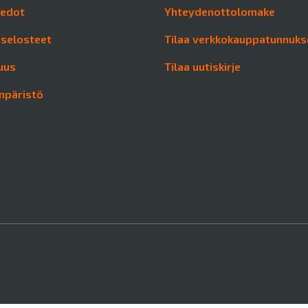
iedot
Yhteydenottolomake
aselosteet
Tilaa verkkokauppatunnuks
uus
Tilaa uutiskirje
mpäristö