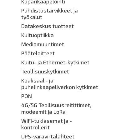
Kuparikaapelointi
Puhdistustarvikkeet ja
työkalut
Datakeskus tuotteet
Kuituoptiikka
Mediamuuntimet
Päätelaitteet
Kuitu- ja Ethernet-kytkimet
Teollisuuskytkimet
Koaksaali- ja
puhelinkaapeliverkon kytkimet
PON
4G/5G Teollisuusreitittimet,
modeemit ja LoRa
WiFi-tukiasemat ja -
kontrollerit
UPS-varavirtalähteet