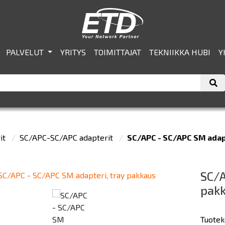
PALVELUT
YRITYS
TOIMITTAJAT
TEKNIIKKA HUBI
Y
it
SC/APC-SC/APC adapterit
SC/APC - SC/APC SM adapt
SC/A
pak
Tuotek