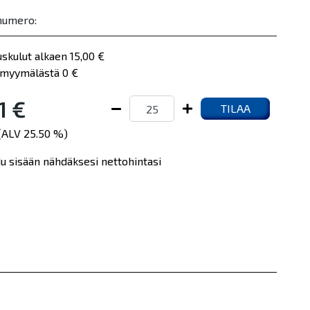
numero:
uskulut alkaen 15,00 €
myymälästä 0 €
1 €
TILAA
 (ALV 25.50 %)
du sisään nähdäksesi nettohintasi