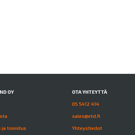
AND OY
OTA YHTEYTTÄ
05 5412 414
sta
sales@etd.fi
 ja toimitus
Yhteystiedot