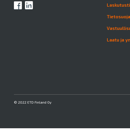
Laskutust
Tietosuoj
Vastuullis
Laatu ja y
© 2022 ETD Finland Oy