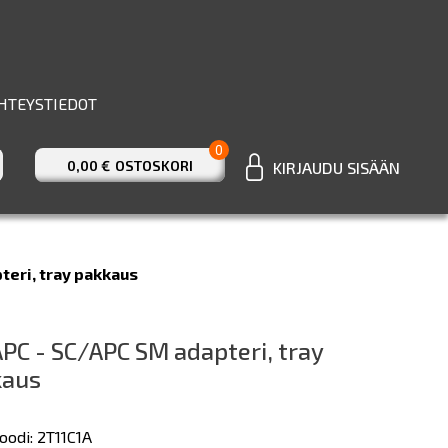
HTEYSTIEDOT
0
0,00 €
OSTOSKORI
KIRJAUDU SISÄÄN
eri, tray pakkaus
PC - SC/APC SM adapteri, tray
kaus
oodi: 2T11C1A