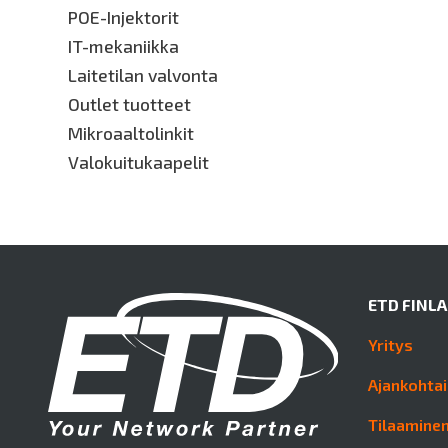
POE-Injektorit
IT-mekaniikka
Laitetilan valvonta
Outlet tuotteet
Mikroaaltolinkit
Valokuitukaapelit
ETD FINL
Yritys
Ajankohtai
Tilaaminen