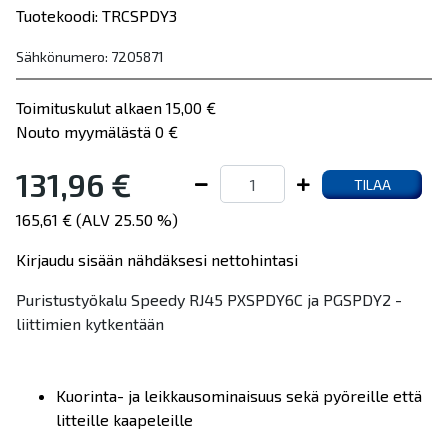
Tuotekoodi: TRCSPDY3
Sähkönumero: 7205871
Toimituskulut alkaen 15,00 €
Nouto myymälästä 0 €
131,96 €
TILAA
165,61 € (ALV 25.50 %)
Kirjaudu sisään nähdäksesi nettohintasi
Puristustyökalu Speedy RJ45 PXSPDY6C ja PGSPDY2 -
liittimien kytkentään
Kuorinta- ja leikkausominaisuus sekä pyöreille että
litteille kaapeleille