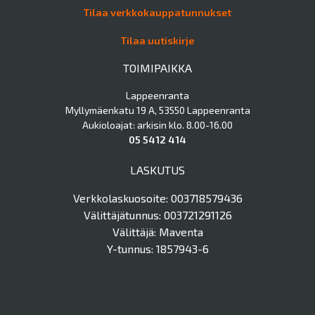
Tilaa verkkokauppatunnukset
Tilaa uutiskirje
TOIMIPAIKKA
Lappeenranta
Myllymäenkatu 19 A, 53550 Lappeenranta
Aukioloajat: arkisin klo. 8.00-16.00
05 5412 414
LASKUTUS
Verkkolaskuosoite: 003718579436
Välittäjätunnus: 003721291126
Välittäjä: Maventa
Y-tunnus: 1857943-6