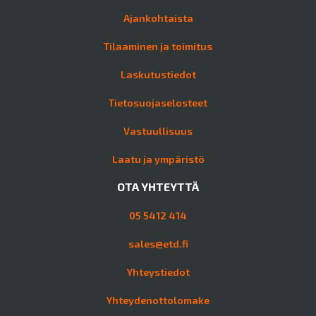
Ajankohtaista
Tilaaminen ja toimitus
Laskutustiedot
Tietosuojaselosteet
Vastuullisuus
Laatu ja ympäristö
OTA YHTEYTTÄ
05 5412 414
sales@etd.fi
Yhteystiedot
Yhteydenottolomake