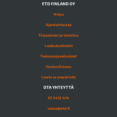
ETD FINLAND OY
Yritys
Ajankohtaista
Tilaaminen ja toimitus
Laskutustiedot
Tietosuojaselosteet
Vastuullisuus
Laatu ja ympäristö
OTA YHTEYTTÄ
05 5412 414
sales@etd.fi