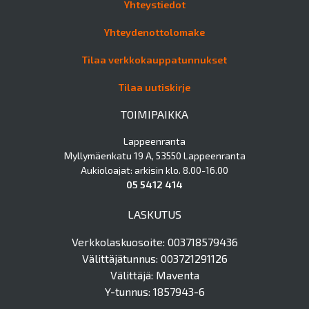
Yhteystiedot
Yhteydenottolomake
Tilaa verkkokauppatunnukset
Tilaa uutiskirje
TOIMIPAIKKA
Lappeenranta
Myllymäenkatu 19 A, 53550 Lappeenranta
Aukioloajat: arkisin klo. 8.00-16.00
05 5412 414
LASKUTUS
Verkkolaskuosoite: 003718579436
Välittäjätunnus: 003721291126
Välittäjä: Maventa
Y-tunnus: 1857943-6