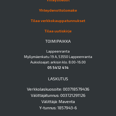
Yhteydenottolomake
Tilaa verkkokauppatunnukset
Tilaa uutiskirje
TOIMIPAIKKA
Lappeenranta
Myllymäenkatu 19 A, 53550 Lappeenranta
Aukioloajat: arkisin klo. 8.00-16.00
05 5412 414
LASKUTUS
Verkkolaskuosoite: 003718579436
Välittäjätunnus: 003721291126
Välittäjä: Maventa
Y-tunnus: 1857943-6