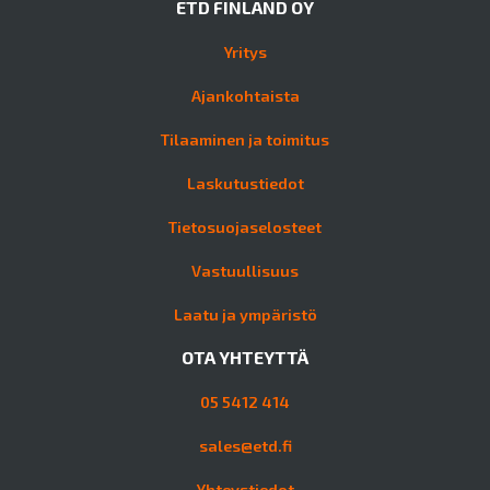
ETD FINLAND OY
Yritys
Ajankohtaista
Tilaaminen ja toimitus
Laskutustiedot
Tietosuojaselosteet
Vastuullisuus
Laatu ja ympäristö
OTA YHTEYTTÄ
05 5412 414
sales@etd.fi
Yhteystiedot