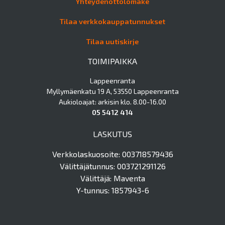
Yhteydenottolomake
Tilaa verkkokauppatunnukset
Tilaa uutiskirje
TOIMIPAIKKA
Lappeenranta
Myllymäenkatu 19 A, 53550 Lappeenranta
Aukioloajat: arkisin klo. 8.00-16.00
05 5412 414
LASKUTUS
Verkkolaskuosoite: 003718579436
Välittäjätunnus: 003721291126
Välittäjä: Maventa
Y-tunnus: 1857943-6