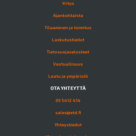
Yritys
Ajankohtaista
Tilaaminen ja toimitus
Laskutustiedot
Tietosuojaselosteet
Vastuullisuus
Laatu ja ympäristö
OTA YHTEYTTÄ
05 5412 414
sales@etd.fi
Yhteystiedot