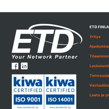
ETD FINL
Yritys
Ajankohtai
Tilaaminen
Laskutust
Tietosuoj
Vastuullis
Laatu ja y