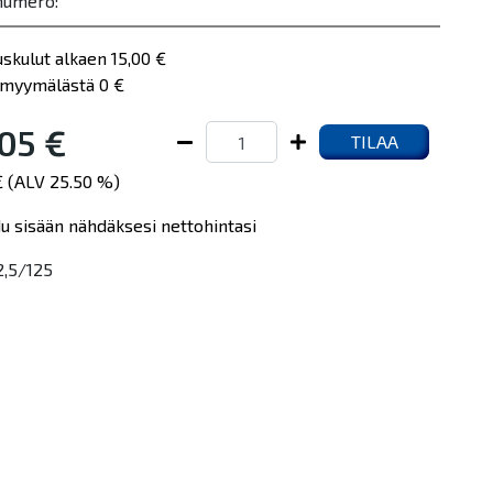
numero:
uskulut alkaen 15,00 €
myymälästä 0 €
05 €
TILAA
€ (ALV 25.50 %)
du sisään nähdäksesi nettohintasi
,5/125