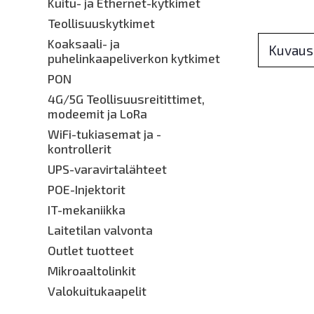
Kuitu- ja Ethernet-kytkimet
Teollisuuskytkimet
Koaksaali- ja
Kuvaus
puhelinkaapeliverkon kytkimet
PON
4G/5G Teollisuusreitittimet,
modeemit ja LoRa
WiFi-tukiasemat ja -
kontrollerit
UPS-varavirtalähteet
POE-Injektorit
IT-mekaniikka
Laitetilan valvonta
Outlet tuotteet
Mikroaaltolinkit
Valokuitukaapelit