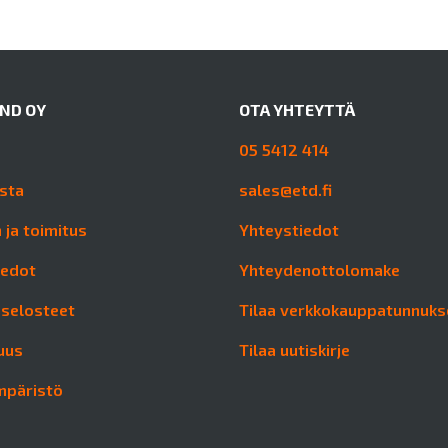
AND OY
OTA YHTEYTTÄ
05 5412 414
sta
sales@etd.fi
 ja toimitus
Yhteystiedot
iedot
Yhteydenottolomake
aselosteet
Tilaa verkkokauppatunnuks
uus
Tilaa uutiskirje
mpäristö