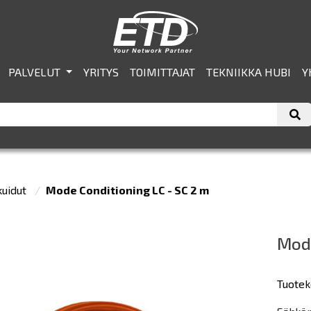
PALVELUT
YRITYS
TOIMITTAJAT
TEKNIIKKA HUBI
Y
kuidut
Mode Conditioning LC - SC 2 m
Mode
Tuotek