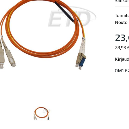
Sähkö
Toimit
Nouto 
23,
28,93 
Kirjau
OM1 62