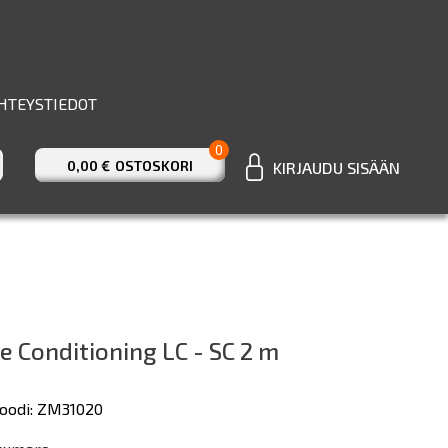
HTEYSTIEDOT
0
0,00 €
OSTOSKORI
KIRJAUDU SISÄÄN
 Conditioning LC - SC 2 m
oodi: ZM31020