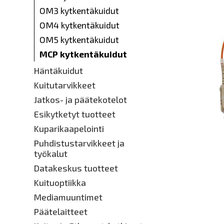
OM3 kytkentäkuidut
OM4 kytkentäkuidut
OM5 kytkentäkuidut
MCP kytkentäkuidut
Häntäkuidut
Kuitutarvikkeet
Jatkos- ja päätekotelot
Esikytketyt tuotteet
Kuparikaapelointi
Puhdistustarvikkeet ja
työkalut
Datakeskus tuotteet
Kuituoptiikka
Mediamuuntimet
Päätelaitteet