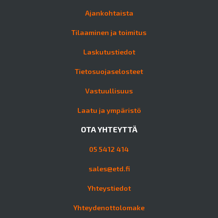
Ajankohtaista
Tilaaminen ja toimitus
Laskutustiedot
Tietosuojaselosteet
Vastuullisuus
Laatu ja ympäristö
OTA YHTEYTTÄ
05 5412 414
sales@etd.fi
Yhteystiedot
Yhteydenottolomake