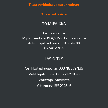
Tilaa verkkokauppatunnukset
Tilaa uutiskirje
TOIMIPAIKKA
Lappeenranta
Myllymäenkatu 19 A, 53550 Lappeenranta
Aukioloajat: arkisin klo. 8.00-16.00
05 5412 414
LASKUTUS
Verkkolaskuosoite: 003718579436
Välittäjätunnus: 003721291126
Välittäjä: Maventa
Y-tunnus: 1857943-6