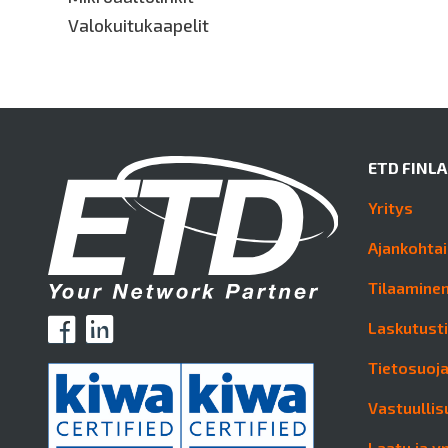
Valokuitukaapelit
ETD FINL
Yritys
Ajankohtai
Tilaaminen
Laskutust
Tietosuoj
Vastuullis
Laatu ja y