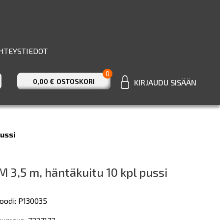
HTEYSTIEDOT
0
0,00 €
OSTOSKORI
KIRJAUDU SISÄÄN
pussi
M 3,5 m, häntäkuitu 10 kpl pussi
oodi: P130035