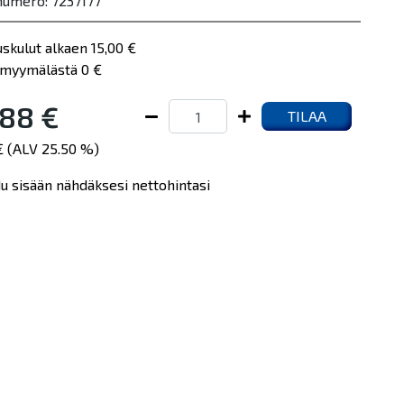
umero: 7237177
uskulut alkaen 15,00 €
myymälästä 0 €
88 €
TILAA
€ (ALV 25.50 %)
du sisään nähdäksesi nettohintasi