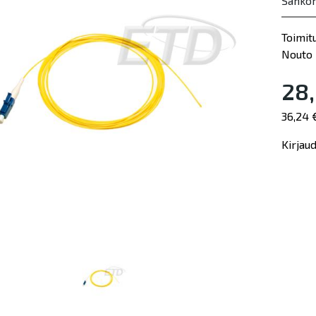
Sähkön
Toimit
Nouto 
28,
36,24 
Kirjau