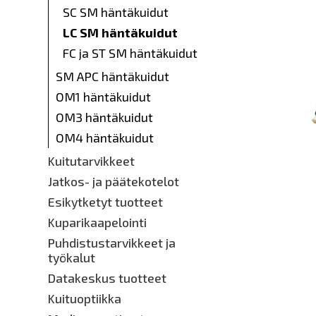
SC SM häntäkuidut
LC SM häntäkuidut
FC ja ST SM häntäkuidut
SM APC häntäkuidut
OM1 häntäkuidut
OM3 häntäkuidut
OM4 häntäkuidut
Kuitutarvikkeet
Jatkos- ja päätekotelot
Esikytketyt tuotteet
Kuparikaapelointi
Puhdistustarvikkeet ja
työkalut
Datakeskus tuotteet
Kuituoptiikka