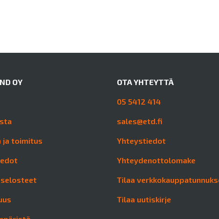
AND OY
OTA YHTEYTTÄ
05 5412 414
sta
sales@etd.fi
 ja toimitus
Yhteystiedot
iedot
Yhteydenottolomake
aselosteet
Tilaa verkkokauppatunnuks
uus
Tilaa uutiskirje
mpäristö