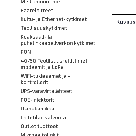
Mediamuuntimet
Päätelaitteet
Kuitu- ja Ethernet-kytkimet
Kuvaus
Teollisuuskytkimet
Koaksaali- ja
puhelinkaapeliverkon kytkimet
PON
4G/5G Teollisuusreitittimet,
modeemit ja LoRa
WiFi-tukiasemat ja -
kontrollerit
UPS-varavirtalähteet
POE-Injektorit
IT-mekaniikka
Laitetilan valvonta
Outlet tuotteet
Mikroaaltolinkit