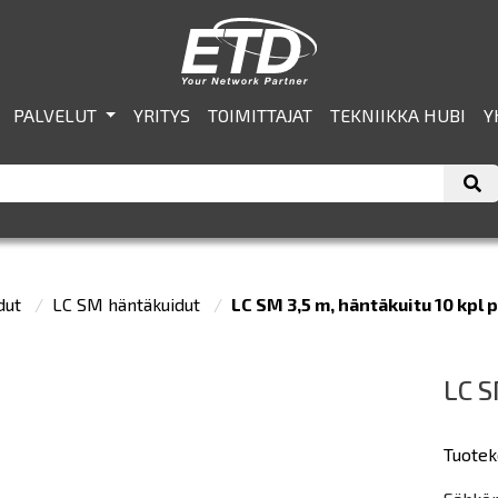
PALVELUT
YRITYS
TOIMITTAJAT
TEKNIIKKA HUBI
Y
dut
LC SM häntäkuidut
LC SM 3,5 m, häntäkuitu 10 kpl 
LC S
Tuotek