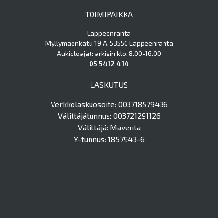
TOIMIPAIKKA
Lappeenranta
Myllymäenkatu 19 A, 53550 Lappeenranta
Aukioloajat: arkisin klo. 8.00-16.00
05 5412 414
LASKUTUS
Verkkolaskuosoite: 003718579436
Välittäjätunnus: 003721291126
Välittäjä: Maventa
Y-tunnus: 1857943-6