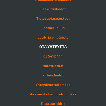
Laskutustiedot
Tietosuojaselosteet
Vastuullisuus
Laatu ja ympäristö
OTA YHTEYTTÄ
05 5412 414
sales@etd.fi
Yhteystiedot
Yhteydenottolomake
Tilaa verkkokauppatunnukset
Tilaa uutiskirje