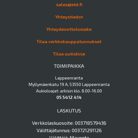
sales@etd.fi
Yhteystiedot
Yhteydenottolomake
Tilaa verkkokauppatunnukset
Tilaa uutiskirje
TOIMIPAIKKA
Lappeenranta
Myllymäenkatu 19 A, 53550 Lappeenranta
Aukioloajat: arkisin klo. 8.00-16.00
05 5412 414
LASKUTUS
Verkkolaskuosoite: 003718579436
Välittäjätunnus: 003721291126
Välittäjä: Maventa