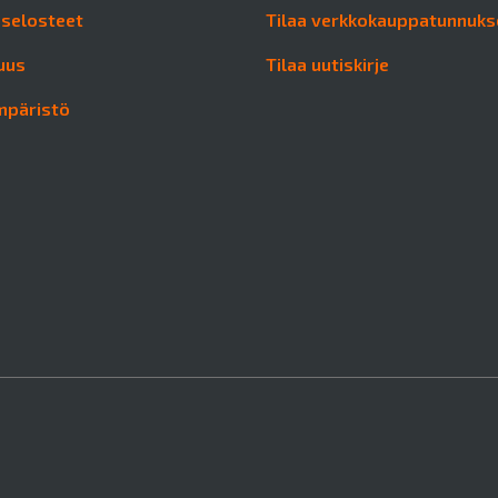
aselosteet
Tilaa verkkokauppatunnuks
uus
Tilaa uutiskirje
mpäristö