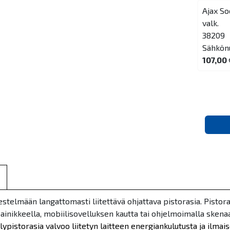
Ajax So
valk.
38209
Sähkön
107,00 
estelmään langattomasti liitettävä ohjattava pistorasia. Pistora
ainikkeella, mobiilisovelluksen kautta tai ohjelmoimalla skenaa
lypistorasia valvoo liitetyn laitteen energiankulutusta ja ilm