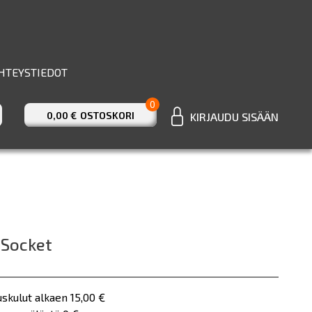
HTEYSTIEDOT
0
0,00 €
OSTOSKORI
KIRJAUDU SISÄÄN
 Socket
uskulut alkaen 15,00 €