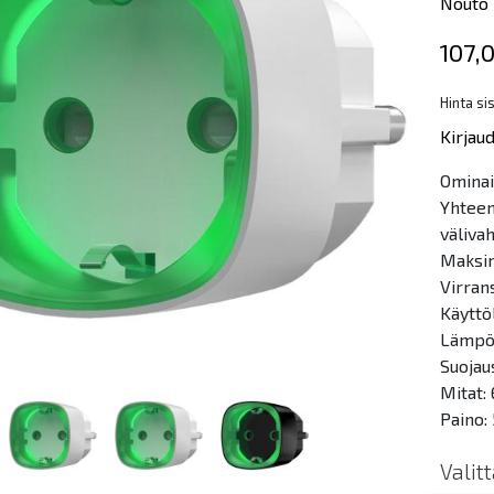
Nouto 
107,
Hinta si
Kirjau
Ominai
Yhteen
väliva
Maksim
Virran
Käyttö
Lämpöt
Suojau
Mitat:
Paino:
Valit