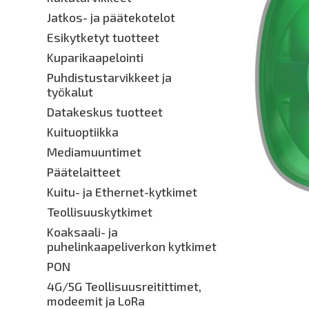
Jatkos- ja päätekotelot
Esikytketyt tuotteet
Kuparikaapelointi
Puhdistustarvikkeet ja
työkalut
Datakeskus tuotteet
Kuituoptiikka
Mediamuuntimet
Päätelaitteet
Kuitu- ja Ethernet-kytkimet
Teollisuuskytkimet
Koaksaali- ja
puhelinkaapeliverkon kytkimet
PON
4G/5G Teollisuusreitittimet,
modeemit ja LoRa