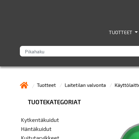
TUOTTEET
Tuotteet
Laitetilan valvonta
Käyttölait
TUOTEKATEGORIAT
Kytkentäkuidut
Häntäkuidut
Kuitutarvikkeet