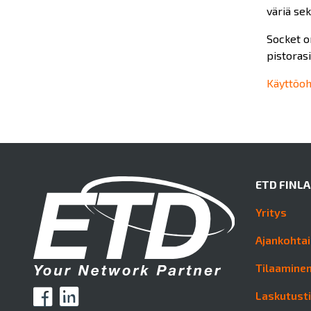
väriä sek
Socket on
pistorasio
Käyttöoh
ETD FINL
Yritys
Ajankohtai
Tilaaminen
Laskutust