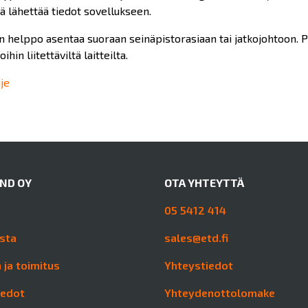
ä lähettää tiedot sovellukseen.
 helppo asentaa suoraan seinäpistorasiaan tai jatkojohtoon. Pie
ihin liitettäviltä laitteilta.
je
AND OY
OTA YHTEYTTÄ
05 5412 414
sta
sales@etd.fi
 ja toimitus
Yhteystiedot
iedot
Yhteydenottolomake