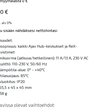
myymälästä 0 €
00 €
s. alv 0%
du sisään nähdäksesi nettohintasi
suudet:
sopivuus: kaikki Ajax Hub-keskukset ja ReX-
hvistimet
ikuorma (jatkuva/hetkellinen): 11 A/13 A, 230 V AC
syöttö: 110-230 V, 50/60 Hz
lämpötila-alue: 0° - +40°C
ilasuojaus: 85°C
sluokitus: IP20
 65,5 x 45 x 45 mm
 58 g
tavissa olevat vaihtoehdot: