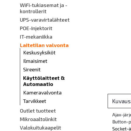
WiFi-tukiasemat ja -
kontrollerit
UPS-varavirtalähteet
POE-Injektorit
IT-mekaniikka
Laitetilan valvonta
Keskusyksiköt
Ilmaisimet
Sireenit
Käyttölaitteet &
Automaatio
Kameravalvonta
Kuvaus
Tarvikkeet
Outlet tuotteet
Ajax-järj
Mikroaaltolinkit
Button-p
Valokuitukaapelit
Socket-ä