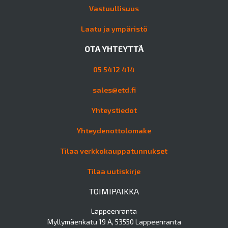
Vastuullisuus
Laatu ja ympäristö
OTA YHTEYTTÄ
05 5412 414
sales@etd.fi
Yhteystiedot
Yhteydenottolomake
Tilaa verkkokauppatunnukset
Tilaa uutiskirje
TOIMIPAIKKA
Lappeenranta
Myllymäenkatu 19 A, 53550 Lappeenranta