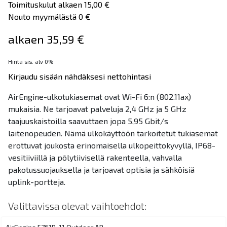
Toimituskulut alkaen 15,00 €
Nouto myymälästä 0 €
alkaen 35,59 €
Hinta sis. alv 0%
Kirjaudu sisään nähdäksesi nettohintasi
AirEngine-ulkotukiasemat ovat Wi-Fi 6:n (802.11ax)
mukaisia. Ne tarjoavat palveluja 2,4 GHz ja 5 GHz
taajuuskaistoilla saavuttaen jopa 5,95 Gbit/s
laitenopeuden. Nämä ulkokäyttöön tarkoitetut tukiasemat
erottuvat joukosta erinomaisella ulkopeittokyvyllä, IP68-
vesitiiviillä ja pölytiivisellä rakenteella, vahvalla
pakotussuojauksella ja tarjoavat optisia ja sähköisiä
uplink-portteja.
Valittavissa olevat vaihtoehdot: