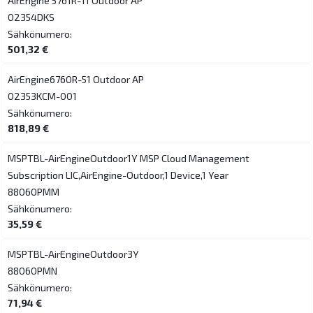
AirEngine 5761R-11 Outdoor AP
02354DKS
Sähkönumero:
501,32 €
AirEngine6760R-51 Outdoor AP
02353KCM-001
Sähkönumero:
818,89 €
MSPTBL-AirEngineOutdoor1Y MSP Cloud Management
Subscription LIC,AirEngine-Outdoor,1 Device,1 Year
88060PMM
Sähkönumero:
35,59 €
MSPTBL-AirEngineOutdoor3Y
88060PMN
Sähkönumero:
71,94 €