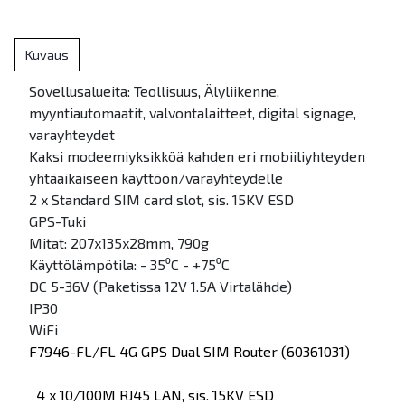
Kuvaus
Sovellusalueita: Teollisuus, Älyliikenne,
myyntiautomaatit, valvontalaitteet, digital signage,
varayhteydet
Kaksi modeemiyksikköä kahden eri mobiiliyhteyden
yhtäaikaiseen käyttöön/varayhteydelle
2 x Standard SIM card slot, sis. 15KV ESD
GPS-Tuki
Mitat: 207x135x28mm, 790g
Käyttölämpötila: - 35⁰C - +75⁰C
DC 5-36V (Paketissa 12V 1.5A Virtalähde)
IP30
WiFi
F7946-FL/FL 4G GPS Dual SIM Router (60361031)
4 x 10/100M RJ45 LAN, sis. 15KV ESD