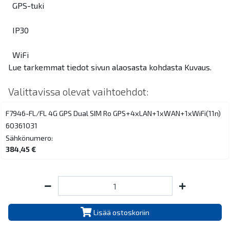
GPS-tuki
IP30
WiFi
Lue tarkemmat tiedot sivun alaosasta kohdasta Kuvaus.
Valittavissa olevat vaihtoehdot:
F7946-FL/FL 4G GPS Dual SIM Ro GPS+4xLAN+1xWAN+1xWiFi(11n)
60361031
Sähkönumero:
384,45 €
Lisää ostoskoriin