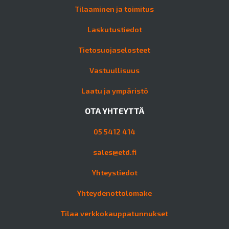
Tilaaminen ja toimitus
Laskutustiedot
Tietosuojaselosteet
Vastuullisuus
Laatu ja ympäristö
OTA YHTEYTTÄ
05 5412 414
sales@etd.fi
Yhteystiedot
Yhteydenottolomake
Tilaa verkkokauppatunnukset