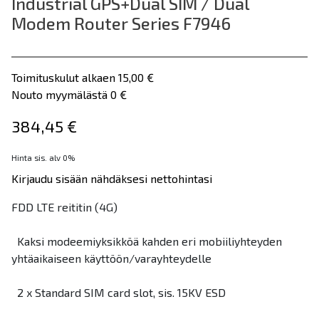
Industrial GPS+Dual SIM / Dual
Modem Router Series F7946
Toimituskulut alkaen 15,00 €
Nouto myymälästä 0 €
384,45 €
Hinta sis. alv 0%
Kirjaudu sisään nähdäksesi nettohintasi
FDD LTE reititin (4G)
Kaksi modeemiyksikköä kahden eri mobiiliyhteyden
yhtäaikaiseen käyttöön/varayhteydelle
2 x Standard SIM card slot, sis. 15KV ESD