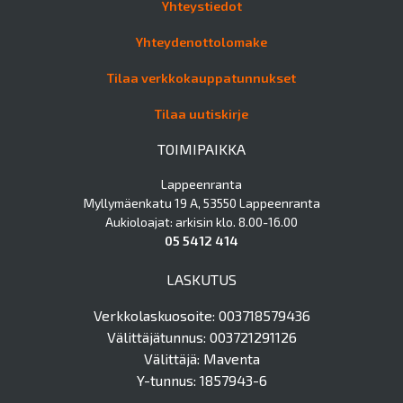
Yhteystiedot
Yhteydenottolomake
Tilaa verkkokauppatunnukset
Tilaa uutiskirje
TOIMIPAIKKA
Lappeenranta
Myllymäenkatu 19 A, 53550 Lappeenranta
Aukioloajat: arkisin klo. 8.00-16.00
05 5412 414
LASKUTUS
Verkkolaskuosoite: 003718579436
Välittäjätunnus: 003721291126
Välittäjä: Maventa
Y-tunnus: 1857943-6