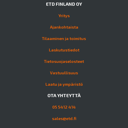
ETD FINLAND OY
Yritys
Ajankohtaista
Tilaaminen ja toimitus
Laskutustiedot
Tietosuojaselosteet
Vastuullisuus
Laatu ja ympäristö
OTA YHTEYTTÄ
05 5412 414
sales@etd.fi