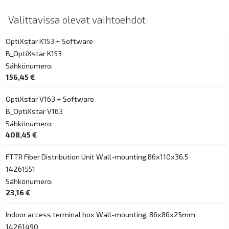
Valittavissa olevat vaihtoehdot:
OptiXstar K153 + Software
B_OptiXstar K153
Sähkönumero:
156,45 €
OptiXstar V163 + Software
B_OptiXstar V163
Sähkönumero:
408,45 €
FTTR Fiber Distribution Unit Wall-mounting,86x110x36.5
14261551
Sähkönumero:
23,16 €
Indoor access terminal box Wall-mounting, 86x86x25mm
14261490