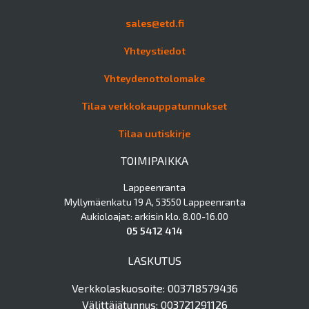
sales@etd.fi
Yhteystiedot
Yhteydenottolomake
Tilaa verkkokauppatunnukset
Tilaa uutiskirje
TOIMIPAIKKA
Lappeenranta
Myllymäenkatu 19 A, 53550 Lappeenranta
Aukioloajat: arkisin klo. 8.00-16.00
05 5412 414
LASKUTUS
Verkkolaskuosoite: 003718579436
Välittäjätunnus: 003721291126