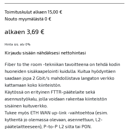
Toimituskulut alkaen 15,00 €
Nouto myymälästä 0 €
alkaen 3,69 €
Hinta sis. alv 0%
Kirjaudu sisään nähdäksesi nettohintasi
Fiber to the room -tekniikan tavoitteena on tehdä kodin
huoneiden sisäkaapelointi kuidulla. Kuitua hyödyntäen
saadaan jopa 2 Gbit/s mahdollistava langaton verkko
kattamaan koko kiinteistön.
Käytössä on erityinen FTTR-päätelaite sekä
asennustyökalu, jolla voidaan rakentaa kiinteistön
sisäinen kuituverkko.
Tukee myös ETH WAN up-link -vaihtoehtoa (esim.
kytkentä jo olemassa olevaan, asennettuun, L2-
päätelaitteeseen), P-to-P L2 silta tai PON.