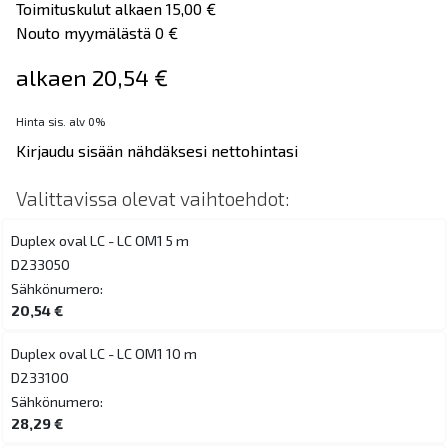
Toimituskulut alkaen 15,00 €
Nouto myymälästä 0 €
alkaen 20,54 €
Hinta sis. alv 0%
Kirjaudu sisään nähdäksesi nettohintasi
Valittavissa olevat vaihtoehdot:
Duplex oval LC - LC OM1 5 m
D233050
Sähkönumero:
20,54 €
Duplex oval LC - LC OM1 10 m
D233100
Sähkönumero:
28,29 €