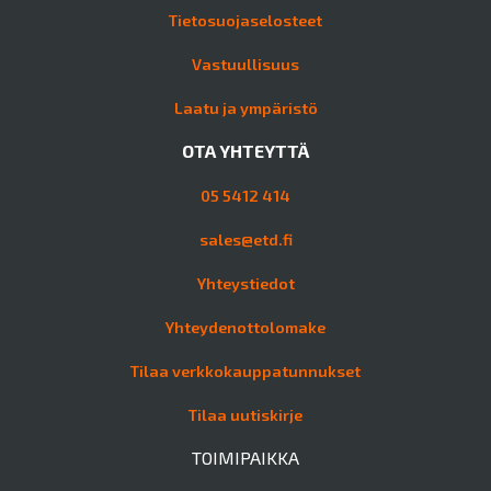
Tietosuojaselosteet
Vastuullisuus
Laatu ja ympäristö
OTA YHTEYTTÄ
05 5412 414
sales@etd.fi
Yhteystiedot
Yhteydenottolomake
Tilaa verkkokauppatunnukset
Tilaa uutiskirje
TOIMIPAIKKA