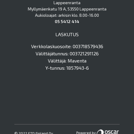
Lappeenranta
Myllymäenkatu 19 A, 53550 Lappeenranta
Aukioloajat: arkisin klo. 8.00-16.00
05 5412 414
LASKUTUS
Verkkolaskuosoite: 003718579436
Välittäjätunnus: 003721291126
Välittäjä: Maventa
Y-tunnus: 1857943-6
Powered by
© 2022 ETD Finland Oy