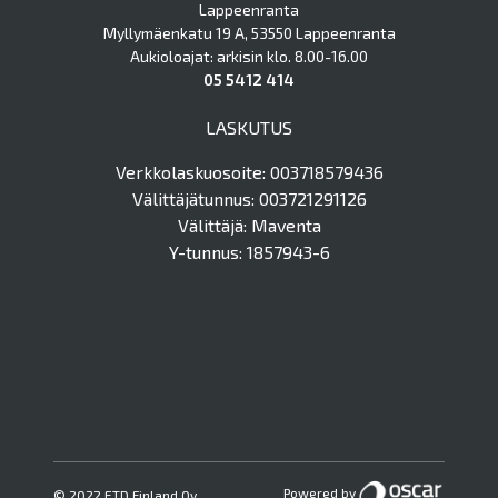
Lappeenranta
Myllymäenkatu 19 A, 53550 Lappeenranta
Aukioloajat: arkisin klo. 8.00-16.00
05 5412 414
LASKUTUS
Verkkolaskuosoite: 003718579436
Välittäjätunnus: 003721291126
Välittäjä: Maventa
Y-tunnus: 1857943-6
Powered by
© 2022 ETD Finland Oy