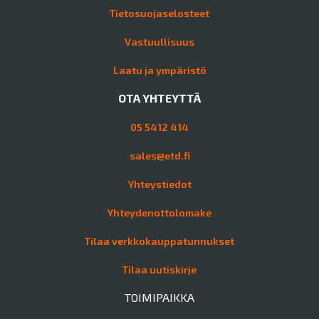
Tietosuojaselosteet
Vastuullisuus
Laatu ja ympäristö
OTA YHTEYTTÄ
05 5412 414
sales@etd.fi
Yhteystiedot
Yhteydenottolomake
Tilaa verkkokauppatunnukset
Tilaa uutiskirje
TOIMIPAIKKA