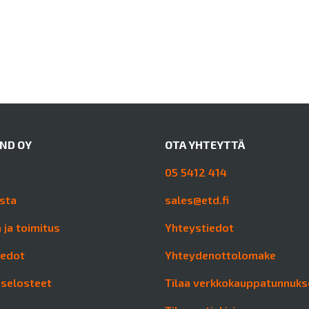
AND OY
OTA YHTEYTTÄ
05 5412 414
sta
sales@etd.fi
 ja toimitus
Yhteystiedot
iedot
Yhteydenottolomake
aselosteet
Tilaa verkkokauppatunnuks