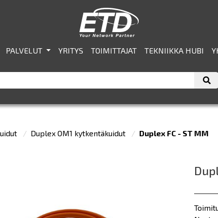
PALVELUT
YRITYS
TOIMITTAJAT
TEKNIIKKA HUBI
Y
uidut
Duplex OM1 kytkentäkuidut
Duplex FC - ST MM
Dupl
Toimit