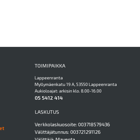
TOIMIPAIKKA
Lappeenranta
Myllymäenkatu 19 A, 53550 Lappeenranta
Aukioloajat: arkisin klo. 8.00-16.00
05 5412 414
LASKUTUS
Verkkolaskuosoite: 003718579436
et
Välittäjätunnus: 003721291126
Välittäjä: Maventa