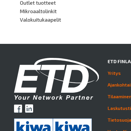
Outlet tuotteet
Mikroaaltolinkit
Valokuitukaapelit
ETD FINL
Yritys
Ajankohtai
Tilaaminen
Laskutust
Tietosuoj