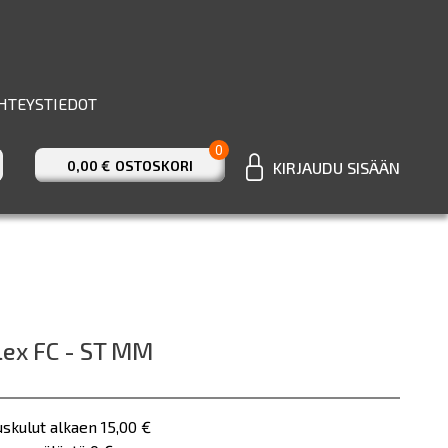
HTEYSTIEDOT
0
0,00 €
OSTOSKORI
KIRJAUDU SISÄÄN
ex FC - ST MM
uskulut alkaen 15,00 €