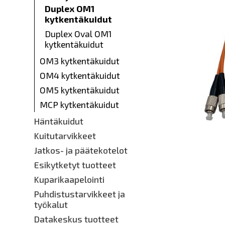
Duplex OM1
kytkentäkuidut
Duplex Oval OM1
kytkentäkuidut
OM3 kytkentäkuidut
OM4 kytkentäkuidut
OM5 kytkentäkuidut
MCP kytkentäkuidut
Häntäkuidut
Kuitutarvikkeet
Jatkos- ja päätekotelot
Esikytketyt tuotteet
Kuparikaapelointi
Puhdistustarvikkeet ja
työkalut
Datakeskus tuotteet