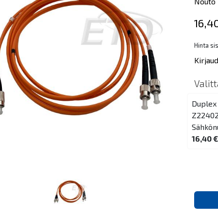
Nouto 
16,4
Hinta si
Kirjau
Valit
Duplex
Z2240
Sähkön
16,40 €