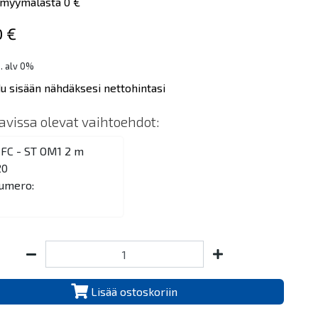
myymälästä 0 €
0 €
s. alv 0%
du sisään nähdäksesi nettohintasi
tavissa olevat vaihtoehdot:
 FC - ST OM1 2 m
20
umero:
Lisää ostoskoriin