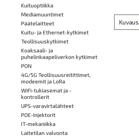
Kuituoptiikka
Mediamuuntimet
Kuvaus
Päätelaitteet
Kuitu- ja Ethernet-kytkimet
Teollisuuskytkimet
Koaksaali- ja
puhelinkaapeliverkon kytkimet
PON
4G/5G Teollisuusreitittimet,
modeemit ja LoRa
WiFi-tukiasemat ja -
kontrollerit
UPS-varavirtalähteet
POE-Injektorit
IT-mekaniikka
Laitetilan valvonta