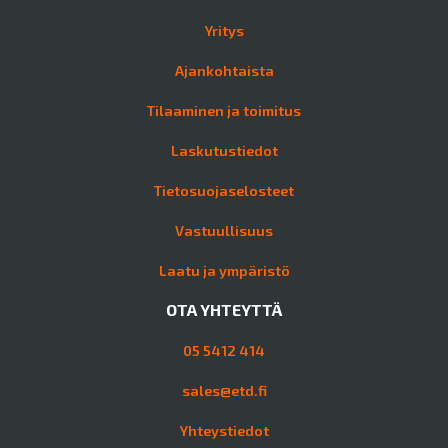
Yritys
Ajankohtaista
Tilaaminen ja toimitus
Laskutustiedot
Tietosuojaselosteet
Vastuullisuus
Laatu ja ympäristö
OTA YHTEYTTÄ
05 5412 414
sales@etd.fi
Yhteystiedot