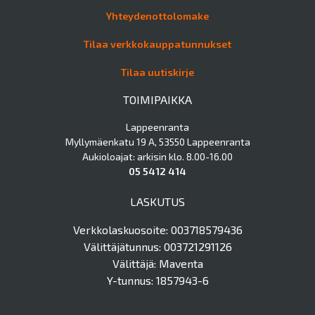
Yhteydenottolomake
Tilaa verkkokauppatunnukset
Tilaa uutiskirje
TOIMIPAIKKA
Lappeenranta
Myllymäenkatu 19 A, 53550 Lappeenranta
Aukioloajat: arkisin klo. 8.00-16.00
05 5412 414
LASKUTUS
Verkkolaskuosoite: 003718579436
Välittäjätunnus: 003721291126
Välittäjä: Maventa
Y-tunnus: 1857943-6