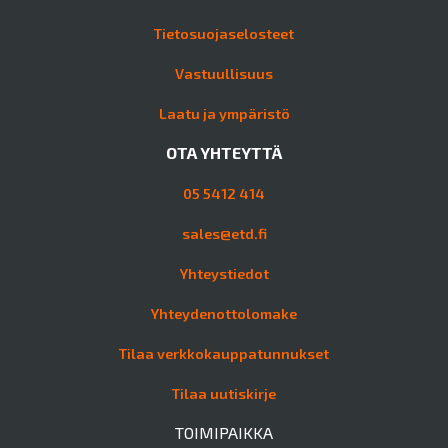
Tietosuojaselosteet
Vastuullisuus
Laatu ja ympäristö
OTA YHTEYTTÄ
05 5412 414
sales@etd.fi
Yhteystiedot
Yhteydenottolomake
Tilaa verkkokauppatunnukset
Tilaa uutiskirje
TOIMIPAIKKA