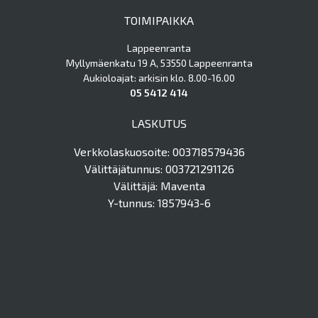
TOIMIPAIKKA
Lappeenranta
Myllymäenkatu 19 A, 53550 Lappeenranta
Aukioloajat: arkisin klo. 8.00-16.00
05 5412 414
LASKUTUS
Verkkolaskuosoite: 003718579436
Välittäjätunnus: 003721291126
Välittäjä: Maventa
Y-tunnus: 1857943-6