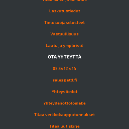
Laskutustiedot
Tietosuojaselosteet
Vastuullisuus
Laatu ja ympäristö
OTA YHTEYTTÄ
05 5412 414
sales@etd.fi
Yhteystiedot
Yhteydenottolomake
Tilaa verkkokauppatunnukset
Tilaa uutiskirje