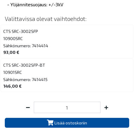
- Ylijännitesuojaus: +/-3kV
Valittavissa olevat vaihtoehdot:
CTS SRC-3002SFP
10900SRC
Sähkönumero: 7414414
93,00 €
CTS SRC-3002SFP-BT
10901SRC
Sähkönumero: 7414415
146,00 €
Lisää ostoskoriin