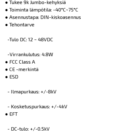
● Tukee 9k Jumbo-kehyksiä
● Toiminta lämpötila: -40°C~75°C
● Asennustapa: DIN-kiskoasennus
● Tehontarve
-Tulo DC: 12 ~ 48VDC
-Virrankulutus: 4.8W
● FCC Class A
● CE -merkintä
● ESD
- Ilmapurkaus: +/-8kV
- Kosketuspurkaus: +/-4kV
● EFT
- DC-tulo: +/-0.5kV