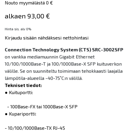
Nouto myymälästä 0 €
alkaen 93,00 €
Hinta sis. alv 0%
Kirjaudu sisään nähdäksesi nettohintasi
Connection Technology System (CTS) SRC-3002SFP
on vankka mediamuunnin Gigabit Ethernet
10/100/1000Base-T ja 100/1000Base-X SFP kuituverkon
välille. Se on suunniteltu toimimaan tehokkaasti laajalla
lämpötila-alueella -40-75˚C:n välillä.
Tekniset tiedot:
● Kuituportti:
- 100Base-FX tai 1000Base-X SFP
● Kupariportti:
- 10/100/1000Base-TX RJ-45