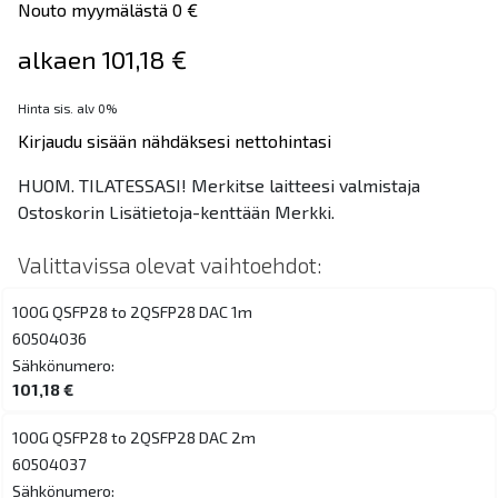
Nouto myymälästä 0 €
alkaen 101,18 €
Hinta sis. alv 0%
Kirjaudu sisään nähdäksesi nettohintasi
HUOM. TILATESSASI! Merkitse laitteesi valmistaja
Ostoskorin Lisätietoja-kenttään Merkki.
Valittavissa olevat vaihtoehdot:
100G QSFP28 to 2QSFP28 DAC 1m
60504036
Sähkönumero:
101,18 €
100G QSFP28 to 2QSFP28 DAC 2m
60504037
Sähkönumero: