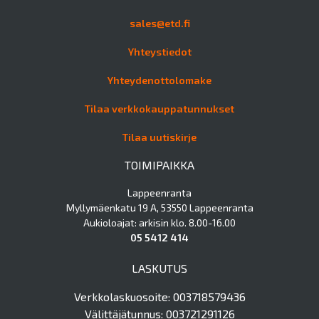
sales@etd.fi
Yhteystiedot
Yhteydenottolomake
Tilaa verkkokauppatunnukset
Tilaa uutiskirje
TOIMIPAIKKA
Lappeenranta
Myllymäenkatu 19 A, 53550 Lappeenranta
Aukioloajat: arkisin klo. 8.00-16.00
05 5412 414
LASKUTUS
Verkkolaskuosoite: 003718579436
Välittäjätunnus: 003721291126