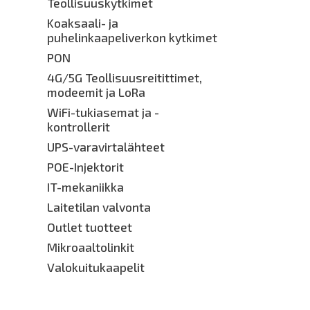
Teollisuuskytkimet
Koaksaali- ja
puhelinkaapeliverkon kytkimet
PON
4G/5G Teollisuusreitittimet,
modeemit ja LoRa
WiFi-tukiasemat ja -
kontrollerit
UPS-varavirtalähteet
POE-Injektorit
IT-mekaniikka
Laitetilan valvonta
Outlet tuotteet
Mikroaaltolinkit
Valokuitukaapelit