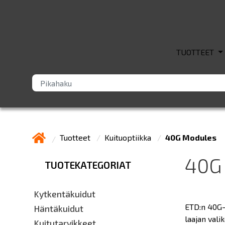
TUOTTEET
Tuotteet
Kuituoptiikka
40G Modules
40G
TUOTEKATEGORIAT
Kytkentäkuidut
ETD:n 40G-m
Häntäkuidut
laajan vali
Kuitutarvikkeet