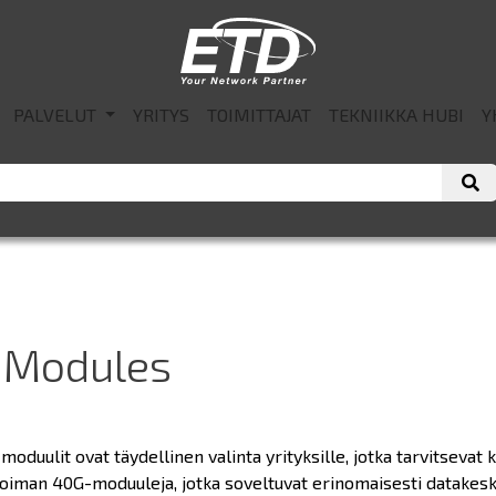
PALVELUT
YRITYS
TOIMITTAJAT
TEKNIIKKA HUBI
Y
 Modules
oduulit ovat täydellinen valinta yrityksille, jotka tarvitseva
koiman 40G-moduuleja, jotka soveltuvat erinomaisesti datakesku