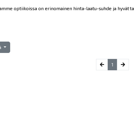
amme optiikoissa on erinomainen hinta-laatu-suhde ja hyvät ta
tä
(current)
1