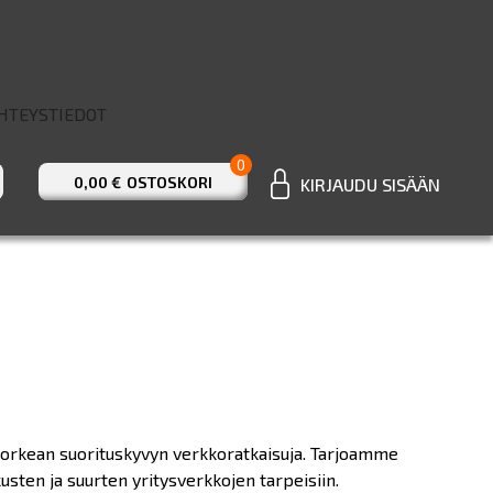
HTEYSTIEDOT
0
0,00 €
OSTOSKORI
KIRJAUDU SISÄÄN
t korkean suorituskyvyn verkkoratkaisuja. Tarjoamme
sten ja suurten yritysverkkojen tarpeisiin.