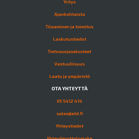
Yritys
Ajankohtaista
Tilaaminen ja toimitus
Laskutustiedot
Tietosuojaselosteet
Vastuullisuus
Laatu ja ympäristö
OTA YHTEYTTÄ
05 5412 414
sales@etd.fi
Yhteystiedot
Yhteydenottolomake